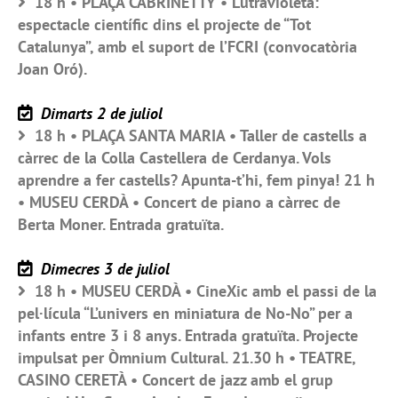
18 h • PLAÇA CABRINETTY • Lutravioleta:
espectacle científic dins el projecte de “Tot
Catalunya”, amb el suport de l’FCRI (convocatòria
Joan Oró).
Dimarts 2 de juliol
18 h • PLAÇA SANTA MARIA • Taller de castells a
càrrec de la Colla Castellera de Cerdanya. Vols
aprendre a fer castells? Apunta-t’hi, fem pinya! 21 h
• MUSEU CERDÀ • Concert de piano a càrrec de
Berta Moner. Entrada gratuïta.
Dimecres 3 de juliol
18 h • MUSEU CERDÀ • CineXic amb el passi de la
pel·lícula “L’univers en miniatura de No-No” per a
infants entre 3 i 8 anys. Entrada gratuïta. Projecte
impulsat per Òmnium Cultural. 21.30 h • TEATRE,
CASINO CERETÀ • Concert de jazz amb el grup