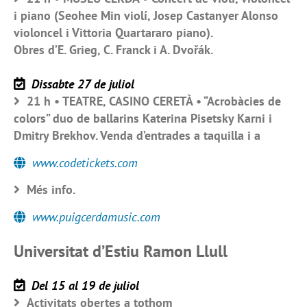
i piano (Seohee Min violí, Josep Castanyer Alonso
violoncel i Vittoria Quartararo piano).
Obres d’E. Grieg, C. Franck i A. Dvořák.
Dissabte 27 de juliol
21 h • TEATRE, CASINO CERETÀ • “Acrobàcies de
colors” duo de ballarins Katerina Pisetsky Karni i
Dmitry Brekhov. Venda d’entrades a taquilla i a
www.codetickets.com
Més info.
www.puigcerdamusic.com
Universitat d’Estiu Ramon Llull
Del 15 al 19 de juliol
Activitats obertes a tothom