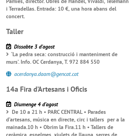
Pàmies, director. Obres de Händel, Vivaldi, Telemann
i Terradellas. Entrada: 10 €, una hora abans del
concert.
Taller
Dissabte 3 d’agost
‘La pedra seca: construcció i manteniment de
murs’. Info. OC Cerdanya, T. 972 884 550
acerdanya.daam@gencat.cat
14a Fira d’Artesans i Oficis
Diumenge 4 d’agost
De 10 a 21 h • PARC CENTRAL • Parades
d’artesans, música en directe, circ i tallers per a la
mainada.10 h • Obrim la Fira.11 h • Tallers de
ceràmica, espelmes, xiulets de llauna, serres de