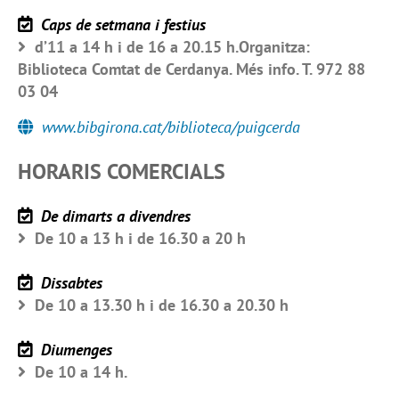
Caps de setmana i festius
d’11 a 14 h i de 16 a 20.15 h.Organitza:
Biblioteca Comtat de Cerdanya. Més info. T. 972 88
03 04
www.bibgirona.cat/biblioteca/puigcerda
HORARIS COMERCIALS
De dimarts a divendres
De 10 a 13 h i de 16.30 a 20 h
Dissabtes
De 10 a 13.30 h i de 16.30 a 20.30 h
Diumenges
De 10 a 14 h.