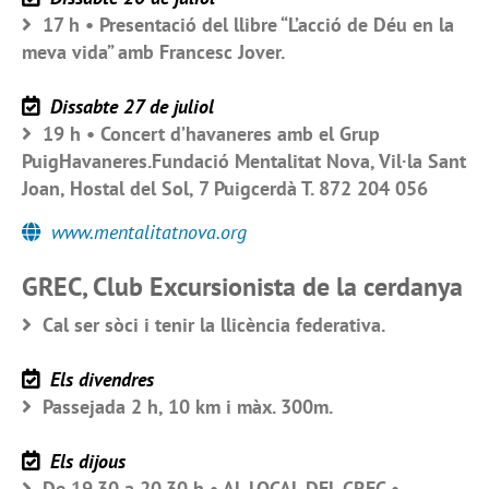
17 h • Presentació del llibre “L’acció de Déu en la
meva vida” amb Francesc Jover.
Dissabte 27 de juliol
19 h • Concert d’havaneres amb el Grup
PuigHavaneres.Fundació Mentalitat Nova, Vil·la Sant
Joan, Hostal del Sol, 7 Puigcerdà T. 872 204 056
www.mentalitatnova.org
GREC, Club Excursionista de la cerdanya
Cal ser sòci i tenir la llicència federativa.
Els divendres
Passejada 2 h, 10 km i màx. 300m.
Els dijous
De 19.30 a 20.30 h • AL LOCAL DEL CREC •