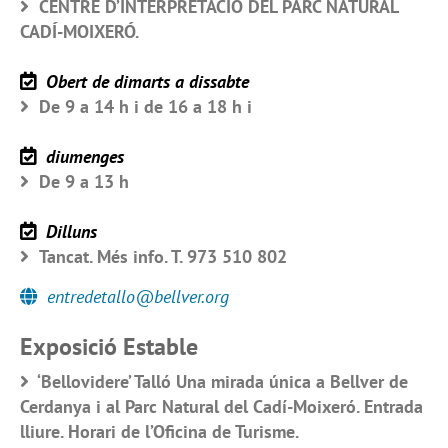
CENTRE D’INTERPRETACIÓ DEL PARC NATURAL
CADÍ-MOIXERÓ.
Obert de dimarts a dissabte
De 9 a 14 h i de 16 a 18 h i
diumenges
De 9 a 13 h
Dilluns
Tancat. Més info. T. 973 510 802
entredetallo@bellver.org
Exposició Estable
‘Bellovidere’ Talló Una mirada única a Bellver de
Cerdanya i al Parc Natural del Cadí-Moixeró. Entrada
lliure. Horari de l’Oficina de Turisme.