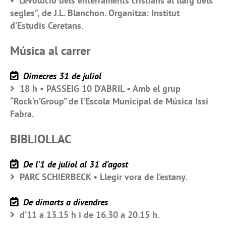
• “L’evolució dels enterraments cristians al llarg dels
segles”, de J.L. Blanchon. Organitza: Institut
d’Estudis Ceretans.
Música al carrer
Dimecres 31 de juliol
18 h • PASSEIG 10 D’ABRIL • Amb el grup
“Rock’n’Group” de l’Escola Municipal de Música Issi
Fabra.
BIBLIOLLAC
De l’1 de juliol al 31 d’agost
PARC SCHIERBECK • Llegir vora de l’estany.
De dimarts a divendres
d’11 a 13.15 h i de 16.30 a 20.15 h.