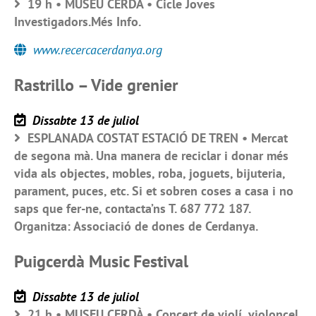
19 h • MUSEU CERDÀ • Cicle Joves
Investigadors.Més Info.
www.recercacerdanya.org
Rastrillo – Vide grenier
Dissabte 13 de juliol
ESPLANADA COSTAT ESTACIÓ DE TREN • Mercat
de segona mà. Una manera de reciclar i donar més
vida als objectes, mobles, roba, joguets, bijuteria,
parament, puces, etc. Si et sobren coses a casa i no
saps que fer-ne, contacta’ns T. 687 772 187.
Organitza: Associació de dones de Cerdanya.
Puigcerdà Music Festival
Dissabte 13 de juliol
21 h • MUSEU CERDÀ • Concert de violí, violoncel