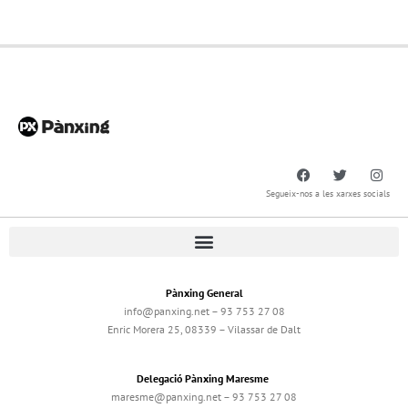
Segueix-nos a les xarxes socials
Pànxing General
info@panxing.net – 93 753 27 08
Enric Morera 25, 08339 – Vilassar de Dalt
Delegació Pànxing Maresme
maresme@panxing.net – 93 753 27 08