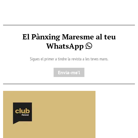
El Pànxing Maresme al teu
WhatsApp
Sigues el primer a tindre la revista a les teves mans.
Envia-me'l