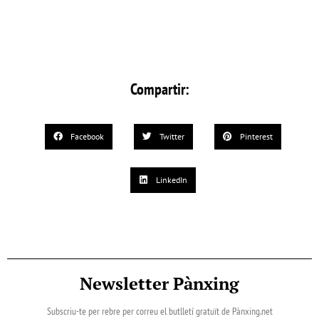
Compartir:
Facebook
Twitter
Pinterest
LinkedIn
Newsletter Pànxing
Subscriu-te per rebre per correu el butlletí gratuït de Pànxing.net​