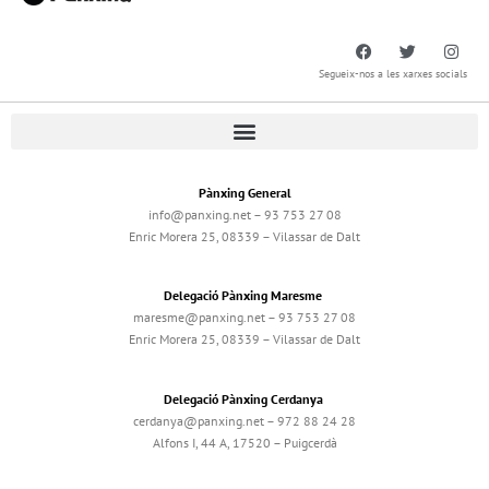
Segueix-nos a les xarxes socials
Pànxing General
info@panxing.net – 93 753 27 08
Enric Morera 25, 08339 – Vilassar de Dalt
Delegació Pànxing Maresme
maresme@panxing.net – 93 753 27 08
Enric Morera 25, 08339 – Vilassar de Dalt
Delegació Pànxing Cerdanya
cerdanya@panxing.net – 972 88 24 28
Alfons I, 44 A, 17520 – Puigcerdà