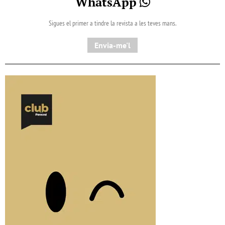
WhatsApp
Sigues el primer a tindre la revista a les teves mans.
Envia-me'l