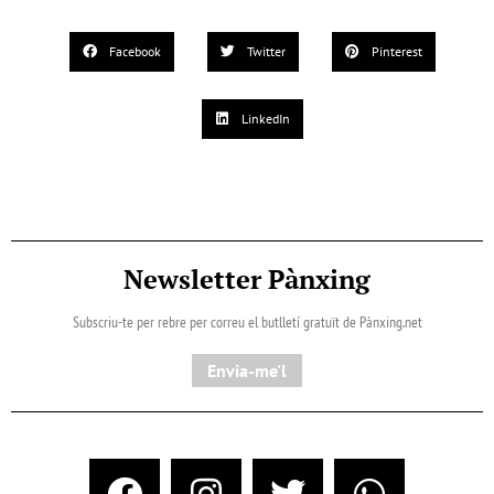
Facebook
Twitter
Pinterest
LinkedIn
Newsletter Pànxing
Subscriu-te per rebre per correu el butlletí gratuït de Pànxing.net​
Envia-me'l