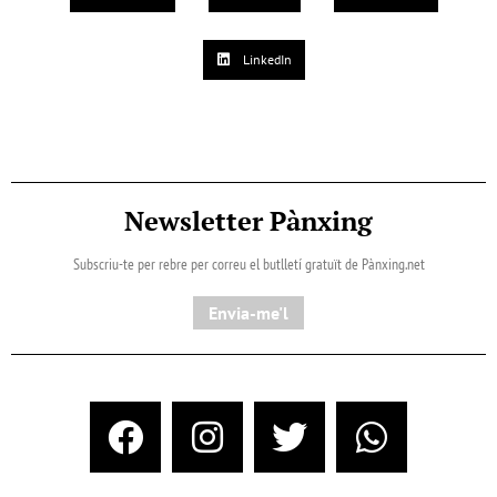
LinkedIn
Newsletter Pànxing
Subscriu-te per rebre per correu el butlletí gratuït de Pànxing.net​
Envia-me'l