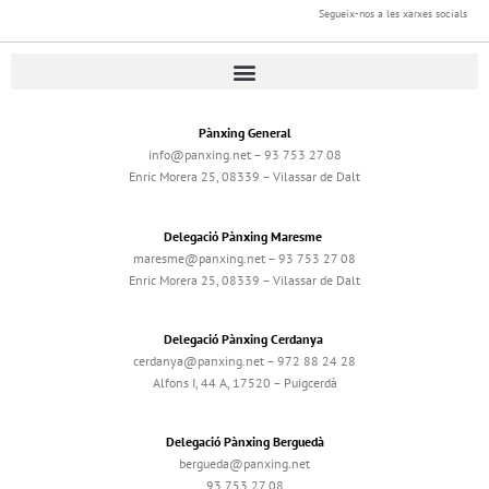
Segueix-nos a les xarxes socials
Pànxing General
info@panxing.net – 93 753 27 08
Enric Morera 25, 08339 – Vilassar de Dalt
Delegació Pànxing Maresme
maresme@panxing.net – 93 753 27 08
Enric Morera 25, 08339 – Vilassar de Dalt
Delegació Pànxing Cerdanya
cerdanya@panxing.net – 972 88 24 28
Alfons I, 44 A, 17520 – Puigcerdà
Delegació Pànxing Berguedà
bergueda@panxing.net
93 753 27 08