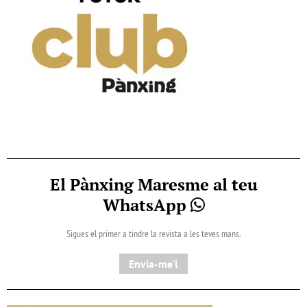
El Pànxing Maresme al teu
WhatsApp
Sigues el primer a tindre la revista a les teves mans.
Envia-me'l