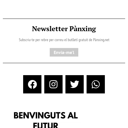
Newsletter Pànxing
Subscriu-te per rebre per correu el butlletí gratuït de Pànxing.net​
Envia-me'l