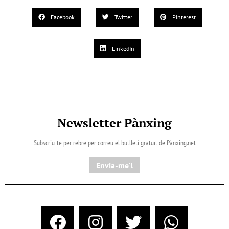
Facebook
Twitter
Pinterest
LinkedIn
Newsletter Pànxing
Subscriu-te per rebre per correu el butlletí gratuït de Pànxing.net​
Envia-me'l