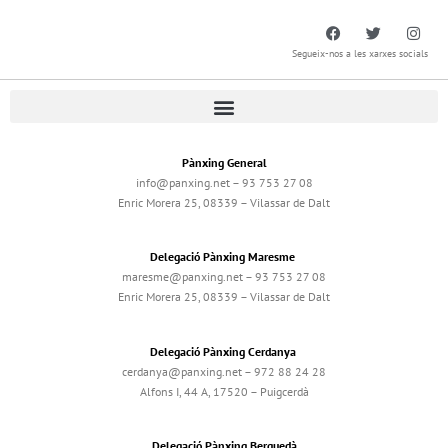
Segueix-nos a les xarxes socials
Pànxing General
info@panxing.net – 93 753 27 08
Enric Morera 25, 08339 – Vilassar de Dalt
Delegació Pànxing Maresme
maresme@panxing.net – 93 753 27 08
Enric Morera 25, 08339 – Vilassar de Dalt
Delegació Pànxing Cerdanya
cerdanya@panxing.net – 972 88 24 28
Alfons I, 44 A, 17520 – Puigcerdà
Delegació Pànxing Berguedà