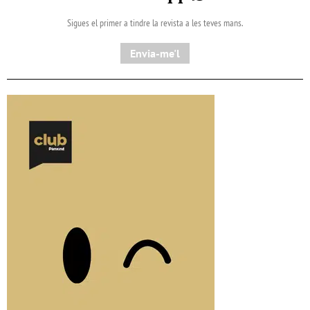
Sigues el primer a tindre la revista a les teves mans.
Envia-me'l