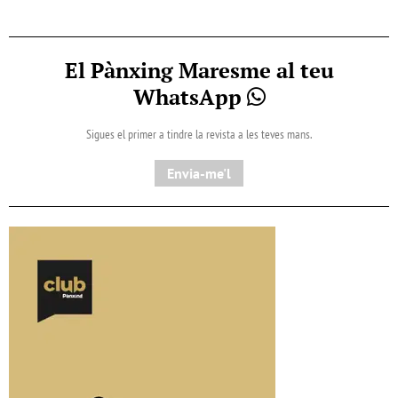
El Pànxing Maresme al teu
WhatsApp
Sigues el primer a tindre la revista a les teves mans.
Envia-me'l