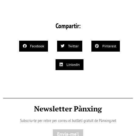
Compartir:
Facebook
Twitter
Pinterest
LinkedIn
Newsletter Pànxing
Subscriu-te per rebre per correu el butlletí gratuït de Pànxing.net​
Envia-me'l