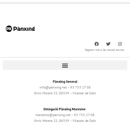
Segueix-nos a les xarxes socials
Pànxing General
info@panxing.net – 93 753 27 08
Enric Morera 25, 08339 – Vilassar de Dalt
Delegació Pànxing Maresme
maresme@panxing.net – 93 753 27 08
Enric Morera 25, 08339 – Vilassar de Dalt