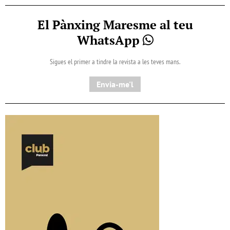
El Pànxing Maresme al teu
WhatsApp
Sigues el primer a tindre la revista a les teves mans.
Envia-me'l