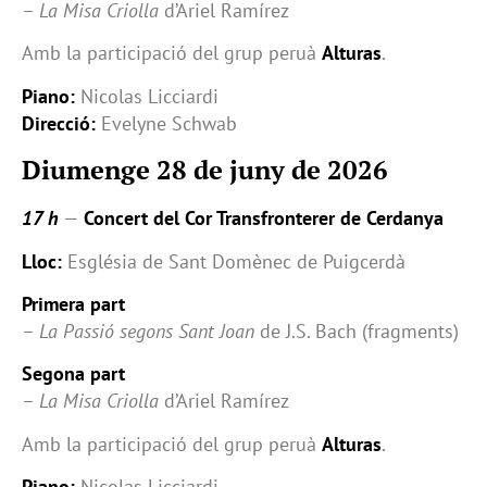
–
La Misa Criolla
d’Ariel Ramírez
Amb la participació del grup peruà
Alturas
.
Piano:
Nicolas Licciardi
Direcció:
Evelyne Schwab
Diumenge 28 de juny de 2026
17 h
—
Concert del Cor Transfronterer de Cerdanya
Lloc:
Església de Sant Domènec de Puigcerdà
Primera part
–
La Passió segons Sant Joan
de J.S. Bach (fragments)
Segona part
–
La Misa Criolla
d’Ariel Ramírez
Amb la participació del grup peruà
Alturas
.
Piano:
Nicolas Licciardi