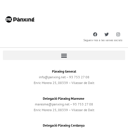
Segueix-nos a les xarxes socials
Pànxing General
info@panxing.net – 93 753 27 08
Enric Morera 25, 08339 – Vilassar de Dalt
Delegació Pànxing Maresme
maresme@panxing.net – 93 753 27 08
Enric Morera 25, 08339 – Vilassar de Dalt
Delegació Pànxing Cerdanya