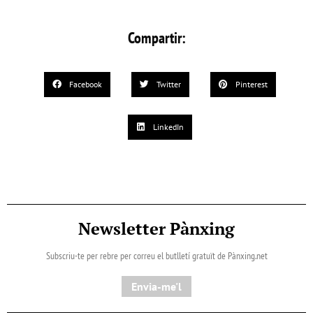
Compartir:
Facebook
Twitter
Pinterest
LinkedIn
Newsletter Pànxing
Subscriu-te per rebre per correu el butlletí gratuït de Pànxing.net​
Envia-me'l