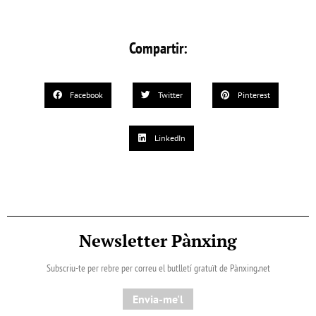
Compartir:
Facebook
Twitter
Pinterest
LinkedIn
Newsletter Pànxing
Subscriu-te per rebre per correu el butlletí gratuït de Pànxing.net​
Envia-me'l