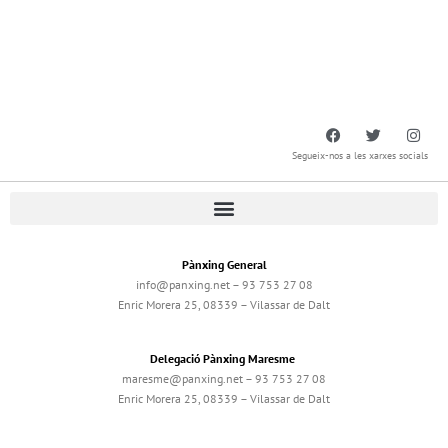
Segueix-nos a les xarxes socials
Pànxing General
info@panxing.net – 93 753 27 08
Enric Morera 25, 08339 – Vilassar de Dalt
Delegació Pànxing Maresme
maresme@panxing.net – 93 753 27 08
Enric Morera 25, 08339 – Vilassar de Dalt