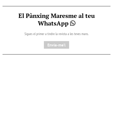
El Pànxing Maresme al teu
WhatsApp
Sigues el primer a tindre la revista a les teves mans.
Envia-me'l