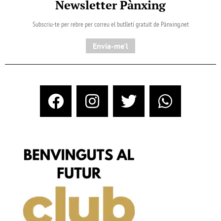
Newsletter Pànxing
Subscriu-te per rebre per correu el butlletí gratuït de Pànxing.net​
Envia-me'l