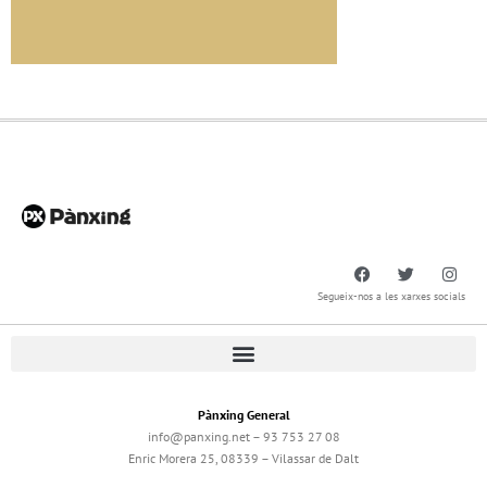
Segueix-nos a les xarxes socials
Pànxing General
info@panxing.net – 93 753 27 08
Enric Morera 25, 08339 – Vilassar de Dalt