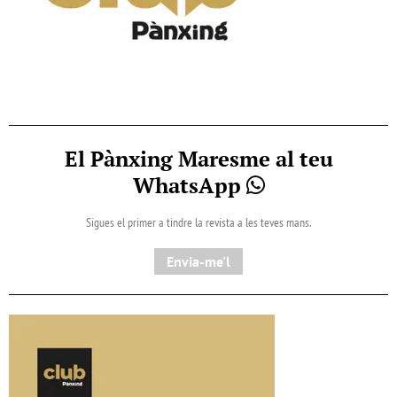
El Pànxing Maresme al teu
WhatsApp
Sigues el primer a tindre la revista a les teves mans.
Envia-me'l