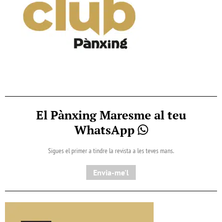
El Pànxing Maresme al teu
WhatsApp
Sigues el primer a tindre la revista a les teves mans.
Envia-me'l