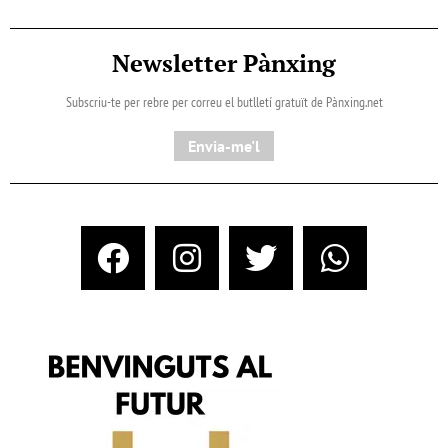
Newsletter Pànxing
Subscriu-te per rebre per correu el butlletí gratuït de Pànxing.net​
Envia-me'l