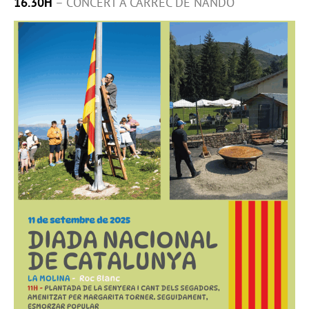
16.30H
– CONCERT A CÀRREC DE NANDO