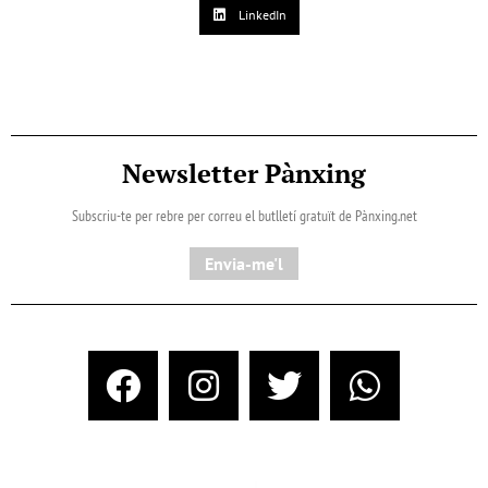
LinkedIn
Newsletter Pànxing
Subscriu-te per rebre per correu el butlletí gratuït de Pànxing.net​
Envia-me'l