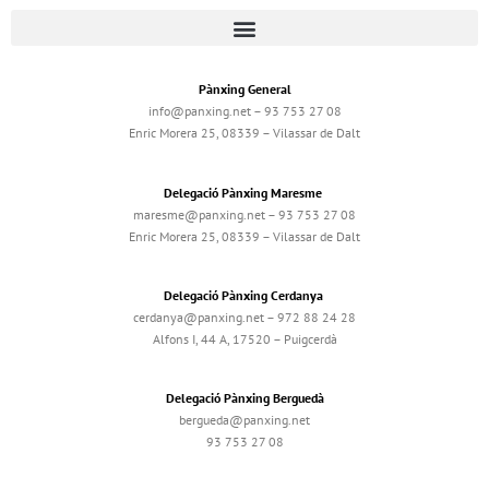
Pànxing General
info@panxing.net – 93 753 27 08
Enric Morera 25, 08339 – Vilassar de Dalt
Delegació Pànxing Maresme
maresme@panxing.net – 93 753 27 08
Enric Morera 25, 08339 – Vilassar de Dalt
Delegació Pànxing Cerdanya
cerdanya@panxing.net – 972 88 24 28
Alfons I, 44 A, 17520 – Puigcerdà
Delegació Pànxing Berguedà
bergueda@panxing.net
93 753 27 08