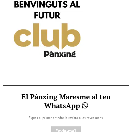
El Pànxing Maresme al teu
WhatsApp
Sigues el primer a tindre la revista a les teves mans.
Envia-me'l