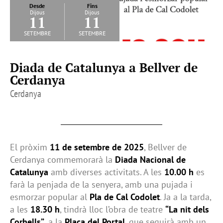
Desde
Fins
Dijous
Dijous
11
11
setembre
setembre
Diada de Catalunya a Bellver de
Cerdanya
Cerdanya
El pròxim
11 de setembre de 2025
, Bellver de
Cerdanya commemorarà la
Diada Nacional de
Catalunya
amb diverses activitats. A les
10.00 h
es
farà la penjada de la senyera, amb una pujada i
esmorzar popular al
Pla de Cal Codolet
. Ja a la tarda,
a les
18.30 h
, tindrà lloc l’obra de teatre
“La nit dels
Corbells”
, a la
Plaça del Portal
, que seguirà amb un