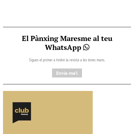
El Pànxing Maresme al teu
WhatsApp
Sigues el primer a tindre la revista a les teves mans.
Envia-me'l