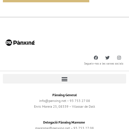
Segueix-nos a les xarxes socials
Pànxing General
info@panxing.net – 93 753 27 08
Enric Morera 25, 08339 – Vilassar de Dalt
Delegació Pànxing Maresme
maresme@panxing.net – 93 753 27 08