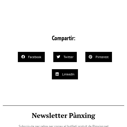
Compartir:
Facebook
Twitter
Pinterest
LinkedIn
Newsletter Pànxing
Subscriu-te per rebre per correu el butlletí gratuït de Pànxing.net​