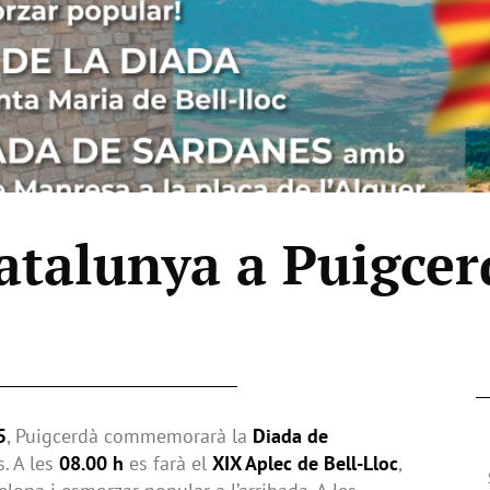
atalunya a Puigcer
5
, Puigcerdà commemorarà la
Diada de
. A les
08.00 h
es farà el
XIX Aplec de Bell-Lloc
,