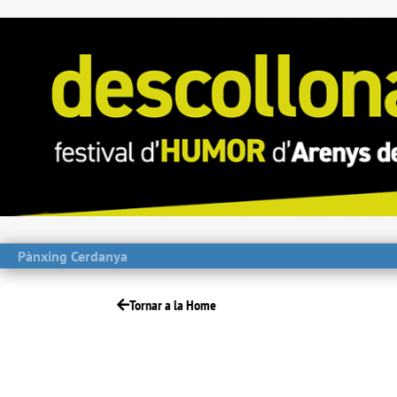
Pànxing Cerdanya
Tornar a la Home