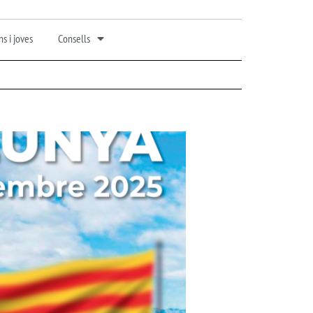
s i joves
Consells