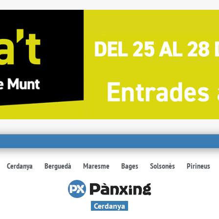
Cerdanya
Berguedà
Maresme
Bages
Solsonès
Pirineus
Cerdanya