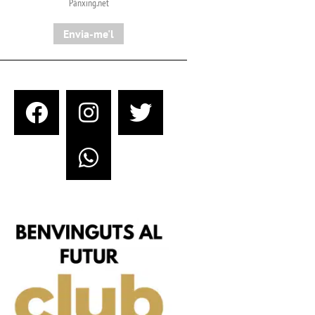
Pànxing.net​
Envia-me'l