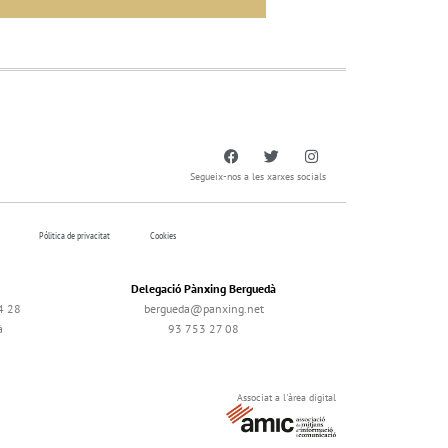
Segueix-nos a les xarxes socials
Pólitica de privacitat
Cookies
Delegació Pànxing Berguedà
4 28
bergueda@panxing.net
à
93 753 27 08
Associat a l'àrea digital