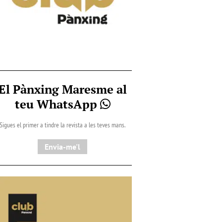
El Pànxing Maresme al
teu WhatsApp
Sigues el primer a tindre la revista a les teves mans.
Envia-me'l