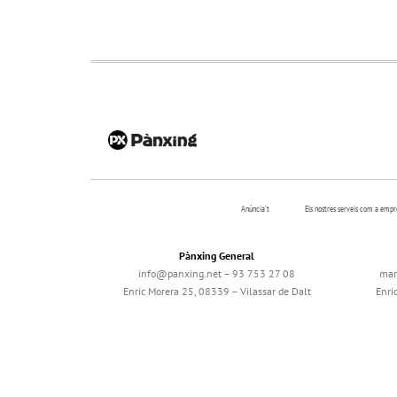
Anúncia’t
Els nostres serveis com a emp
Pànxing General
info@panxing.net – 93 753 27 08
mar
Enric Morera 25, 08339 – Vilassar de Dalt
Enri