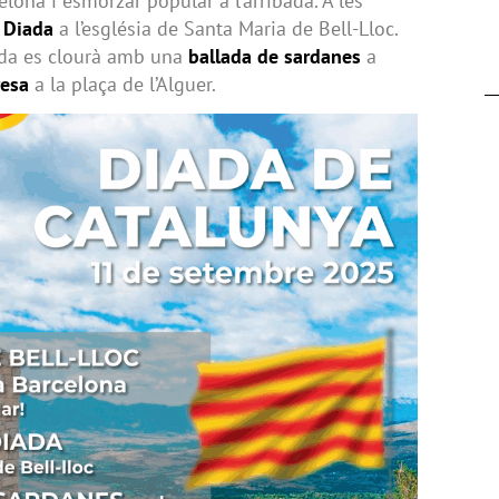
lona i esmorzar popular a l’arribada. A les
 Diada
a l’església de Santa Maria de Bell-Lloc.
nada es clourà amb una
ballada de sardanes
a
resa
a la plaça de l’Alguer.