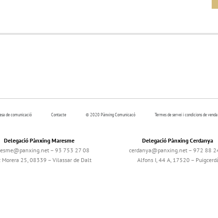
resa de comunicació
Contacte
© 2020 Pànxing Comunicacó
Termes de servei i condicions de venda
Delegació Pànxing Maresme
Delegació Pànxing Cerdanya
esme@panxing.net – 93 753 27 08
cerdanya@panxing.net – 972 88 2
c Morera 25, 08339 – Vilassar de Dalt
Alfons I, 44 A, 17520 – Puigcerd