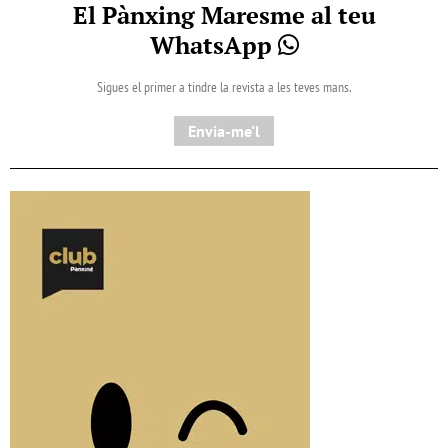
El Pànxing Maresme al teu
WhatsApp
Sigues el primer a tindre la revista a les teves mans.
Envia-me'l