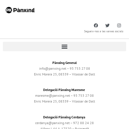
Segueix-nos a les xarxes socials
Pànxing General
info@panxing.net – 93 753 27 08
Enric Morera 25, 08339 – Vilassar de Dalt
Delegació Pànxing Maresme
maresme@panxing.net – 93 753 27 08
Enric Morera 25, 08339 – Vilassar de Dalt
Delegació Pànxing Cerdanya
cerdanya@panxing.net – 972 88 24 28
Alfons I, 44 A, 17520 – Puigcerdà