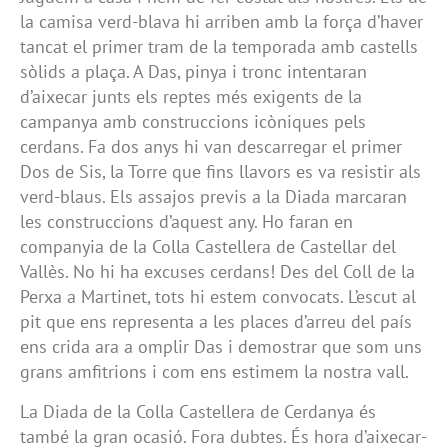
la camisa verd-blava hi arriben amb la força d’haver
tancat el primer tram de la temporada amb castells
sòlids a plaça. A Das, pinya i tronc intentaran
d’aixecar junts els reptes més exigents de la
campanya amb construccions icòniques pels
cerdans. Fa dos anys hi van descarregar el primer
Dos de Sis, la Torre que fins llavors es va resistir als
verd-blaus. Els assajos previs a la Diada marcaran
les construccions d’aquest any. Ho faran en
companyia de la Colla Castellera de Castellar del
Vallès. No hi ha excuses cerdans! Des del Coll de la
Perxa a Martinet, tots hi estem convocats. L’escut al
pit que ens representa a les places d’arreu del país
ens crida ara a omplir Das i demostrar que som uns
grans amfitrions i com ens estimem la nostra vall.
La Diada de la Colla Castellera de Cerdanya és
també la gran ocasió. Fora dubtes. És hora d’aixecar-