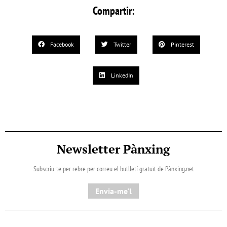
Compartir:
Facebook
Twitter
Pinterest
LinkedIn
Newsletter Pànxing
Subscriu-te per rebre per correu el butlletí gratuït de Pànxing.net​
Envia-me'l