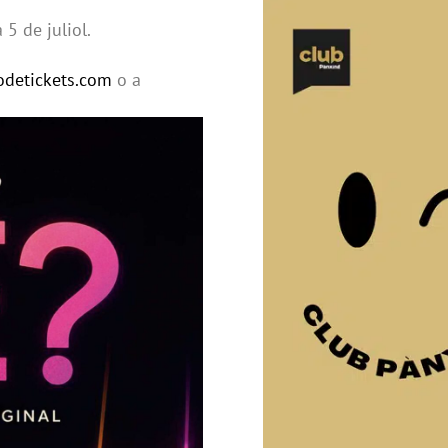
 5 de juliol.
detickets.com
o a