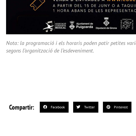
Nota: la programació i els horaris poden patir petites var
segons l’organització de l’esdeveniment.
Compartir:
Facebook
Twitter
Pinterest