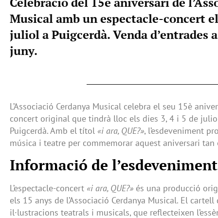
Celebració del 15è aniversari de l’As
Musical amb un espectacle-concert els 
juliol a Puigcerdà. Venda d’entrades a
juny.
L’Associació Cerdanya Musical celebra el seu 15è anive
concert original que tindrà lloc els dies 3, 4 i 5 de juli
Puigcerdà. Amb el títol
«i ara, QUE?»
, l’esdeveniment pr
música i teatre per commemorar aquest aniversari tan 
Informació de l’esdeveniment
L’espectacle-concert
«i ara, QUE?»
és una producció orig
els 15 anys de l’Associació Cerdanya Musical. El cartell
il·lustracions teatrals i musicals, que reflecteixen l’es