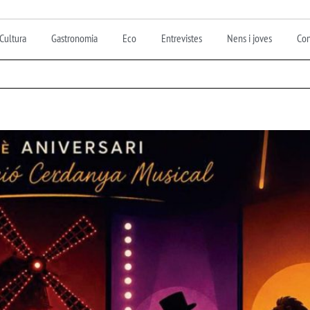
Cultura
Gastronomia
Eco
Entrevistes
Nens i joves
Con