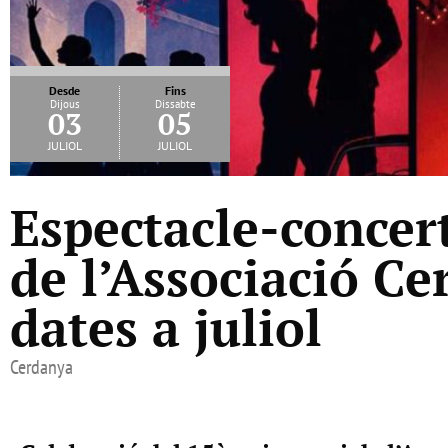
Desde
Fins
Dijous
Dissabte
03
05
juliol
juliol
Espectacle-concert
de l’Associació Ce
dates a juliol
Cerdanya