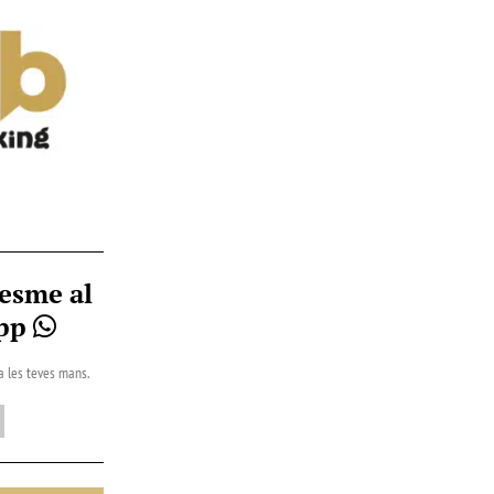
esme al
App
 a les teves mans.