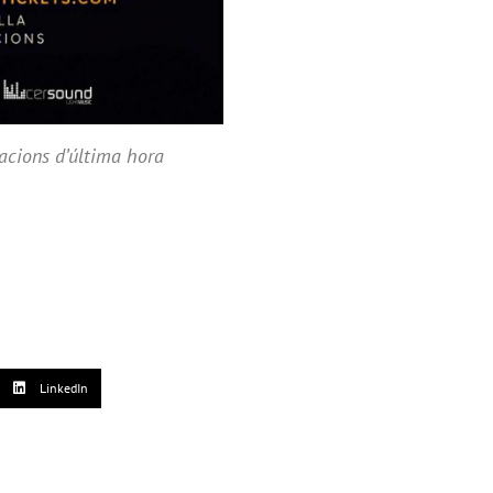
iacions d’última hora
LinkedIn