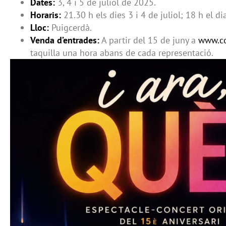
Dates:
3, 4 i 5 de juliol de 2025.
Horaris:
21.30 h els dies 3 i 4 de juliol; 18 h el dia
Lloc:
Puigcerdà.
Venda d’entrades:
A partir del 15 de juny a
www.co
taquilla una hora abans de cada representació.