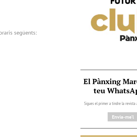
oraris següents:
El Pànxing Mar
teu Whats
Sigues el primer a tindre la revista
Envia-me'l