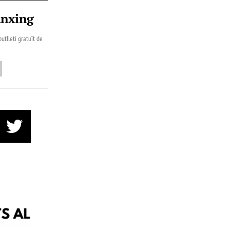
ànxing
utlletí gratuït de