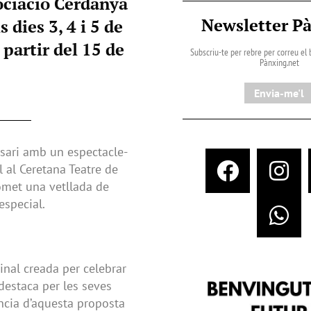
sociació Cerdanya
Newsletter P
dies 3, 4 i 5 de
 partir del 15 de
Subscriu-te per rebre per correu el b
Pànxing.net​
Envia-me'l
rsari amb un espectacle-
ol al Ceretana Teatre de
omet una vetllada de
especial.
inal creada per celebrar
 destaca per les seves
sència d’aquesta proposta