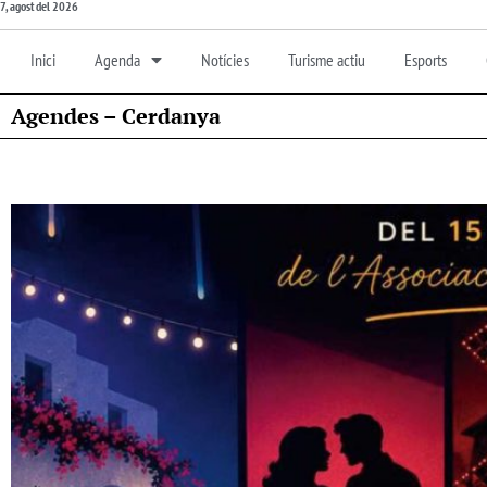
7, agost del 2026
Inici
Agenda
Notícies
Turisme actiu
Esports
Agendes – Cerdanya