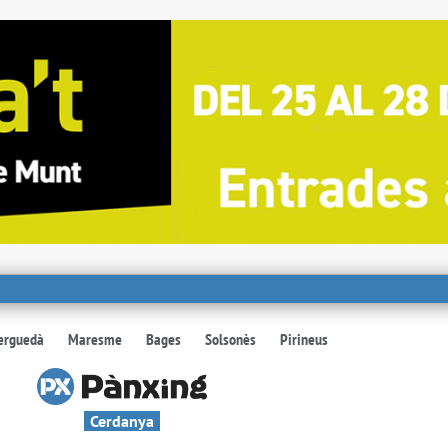
erguedà
Maresme
Bages
Solsonès
Pirineus
Cerdanya