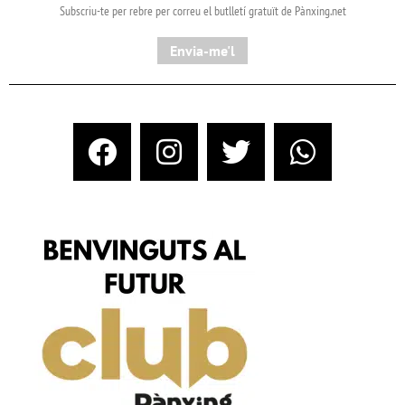
Subscriu-te per rebre per correu el butlletí gratuït de Pànxing.net​
Envia-me'l