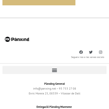
Segueix-nos a les xarxes socials
Pànxing General
info@panxing.net – 93 753 27 08
Enric Morera 25, 08339 – Vilassar de Dalt
Delegació Pànxing Maresme