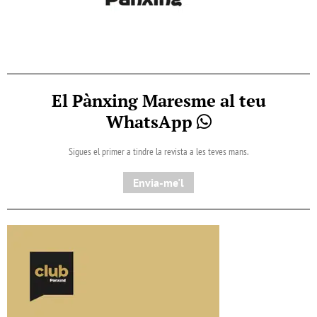
El Pànxing Maresme al teu
WhatsApp
Sigues el primer a tindre la revista a les teves mans.
Envia-me'l