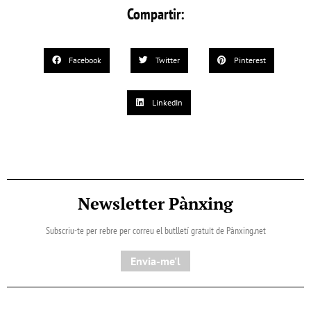
Compartir:
Facebook
Twitter
Pinterest
LinkedIn
Newsletter Pànxing
Subscriu-te per rebre per correu el butlletí gratuït de Pànxing.net​
Envia-me'l