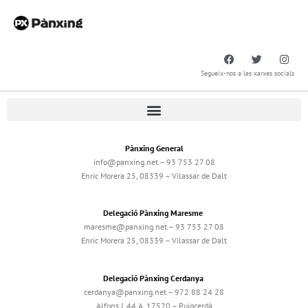
Segueix-nos a les xarxes socials
Pànxing General
info@panxing.net – 93 753 27 08
Enric Morera 25, 08339 – Vilassar de Dalt
Delegació Pànxing Maresme
maresme@panxing.net – 93 753 27 08
Enric Morera 25, 08339 – Vilassar de Dalt
Delegació Pànxing Cerdanya
cerdanya@panxing.net – 972 88 24 28
Alfons I, 44 A, 17520 – Puigcerdà