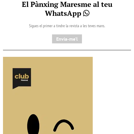
El Pànxing Maresme al teu
WhatsApp
Sigues el primer a tindre la revista a les teves mans.
Envia-me'l