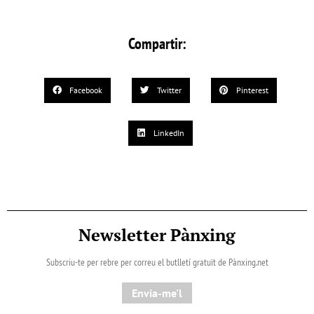
Compartir:
Facebook
Twitter
Pinterest
LinkedIn
Newsletter Pànxing
Subscriu-te per rebre per correu el butlletí gratuït de Pànxing.net​
Envia-me'l