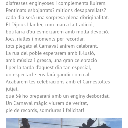
disfresses enginyoses i complements lluirem.
Pentinats esbojarrats? mitjons desaparellats?
cada dia serà una sorpresa plena d’originalitat.
El Dijous Llarder, com marca la tradició,
botifarra d’ou esmorzarem amb molta devoció.
Jocs, rialles i moments per recordar,
tots plegats el Carnaval anirem celebrant.
La rua del poble esperarem amb il·lusió,
amb música i gresca, una gran celebració!
I per la tarda d’aquest dia tan especial,
un espectacle ens farà gaudir com cal.
Acabarem les celebracions amb el Carnestoltes
jutjat,
que 5è ho prepararà amb un enginy desbordat.
Un Carnaval màgic viurem de veritat,
ple de records, somriures i felicitat!