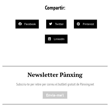
Compartir:
Facebook
Twitter
Pinterest
LinkedIn
Newsletter Pànxing
Subscriu-te per rebre per correu el butlletí gratuït de Pànxing.net​
Envia-me'l