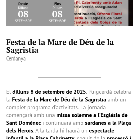
Desde
Fins
Dilluns
Dilluns
08
08
setembre
setembre
Festa de la Mare de Déu de la
Sagristia
Cerdanya
El
dilluns 8 de setembre de 2025
, Puigcerdà celebra
la
Festa de la Mare de Déu de la Sagristia
amb un
complet programa d’activitats. La jornada
començarà amb una
missa solemne a l’Església de
Sant Domènec
i continuarà amb
sardanes a la Plaça
dels Herois
. A la tarda hi haurà un
espectacle
infantil a la Plaça Cabrinetty
, seguit de la
processó i