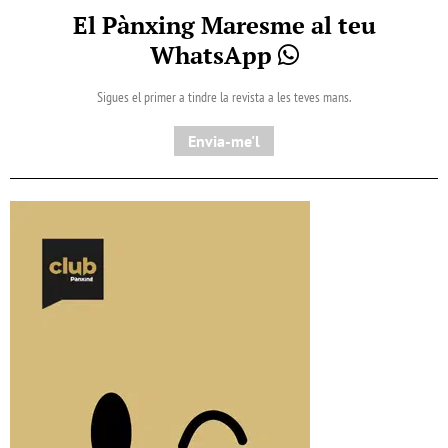
El Pànxing Maresme al teu
WhatsApp
Sigues el primer a tindre la revista a les teves mans.
Envia-me'l