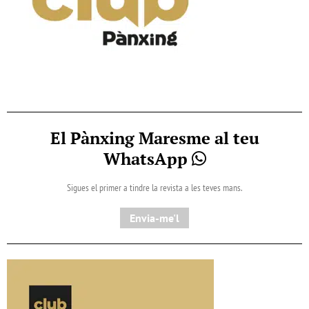
El Pànxing Maresme al teu
WhatsApp
Sigues el primer a tindre la revista a les teves mans.
Envia-me'l