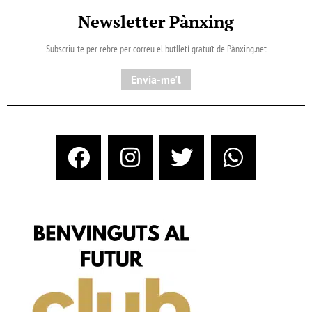
Newsletter Pànxing
Subscriu-te per rebre per correu el butlletí gratuït de Pànxing.net​
Envia-me'l