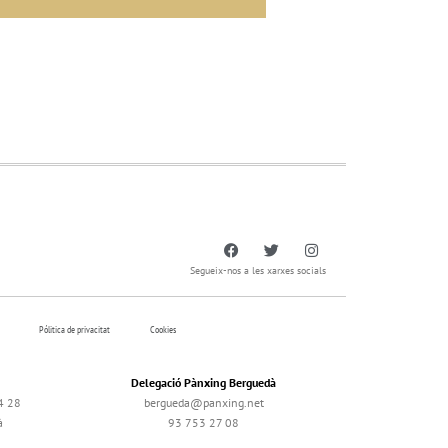
Segueix-nos a les xarxes socials
Pólitica de privacitat
Cookies
Delegació Pànxing Berguedà
4 28
bergueda@panxing.net
à
93 753 27 08