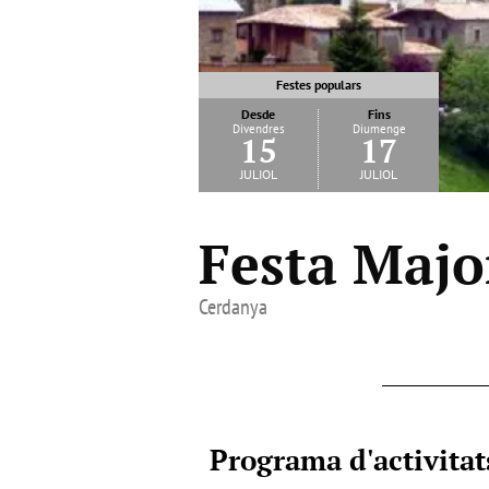
Festes populars
Desde
Fins
Divendres
Diumenge
15
17
juliol
juliol
Festa Majo
Cerdanya
Programa d'activitat