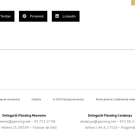
Twitter
Pinterest
LinkedIn
resa de comunicació
Contacte
© 2020 Pànxing Comunicacó
Termes de servei i condicions de venda
Delegació Pànxing Maresme
Delegació Pànxing Cerdanya
esme@panxing.net – 93 753 27 08
cerdanya@panxing.net – 972 88 2
c Morera 25, 08339 – Vilassar de Dalt
Alfons I, 44 A, 17520 – Puigcerd