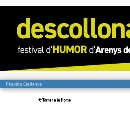
Pànxing Cerdanya
Tornar a la Home