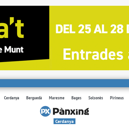
Cerdanya
Berguedà
Maresme
Bages
Solsonès
Pirineus
Cerdanya