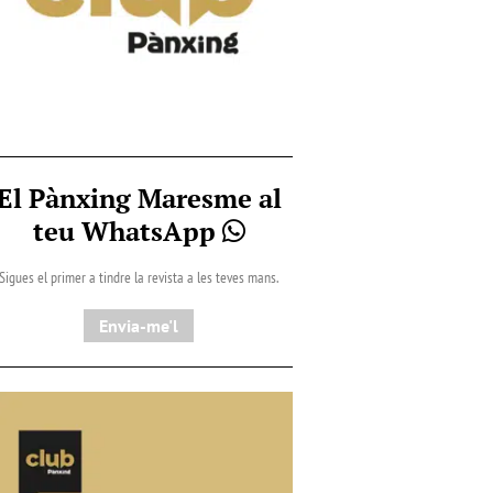
El Pànxing Maresme al
teu WhatsApp
Sigues el primer a tindre la revista a les teves mans.
Envia-me'l