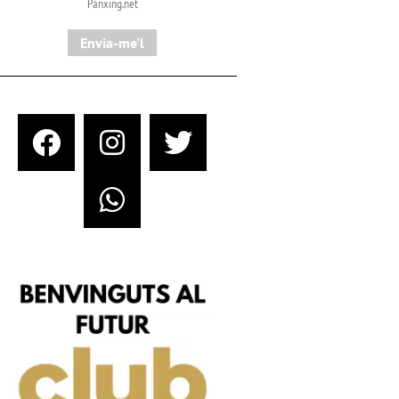
Pànxing.net​
Envia-me'l