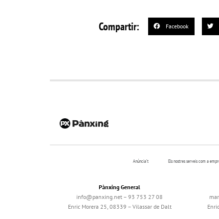
Compartir:
Facebook
Anúncia’t
Els nostres serveis com a emp
Pànxing General
info@panxing.net – 93 753 27 08
mar
Enric Morera 25, 08339 – Vilassar de Dalt
Enri