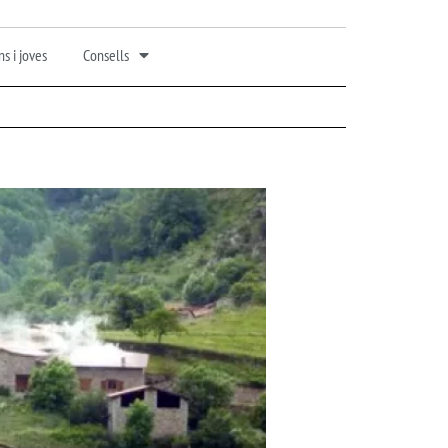
s i joves
Consells