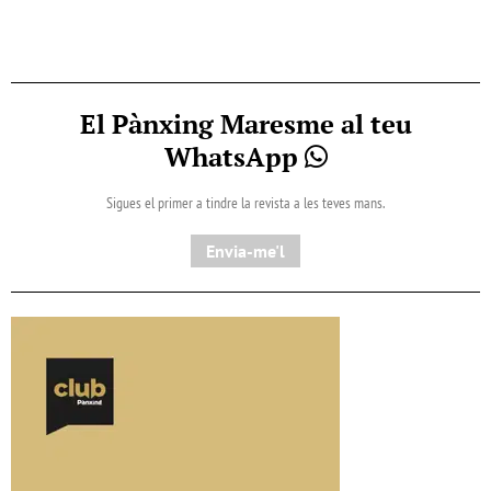
El Pànxing Maresme al teu
WhatsApp
Sigues el primer a tindre la revista a les teves mans.
Envia-me'l