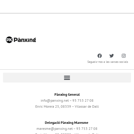
Segueix-nos a les xarxes socials
Pànxing General
info@panxing.net – 93 753 27 08
Enric Morera 25, 08339 – Vilassar de Dalt
Delegació Pànxing Maresme
maresme@panxing.net – 93 753 27 08