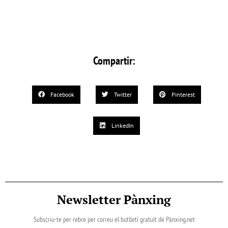
Compartir:
Facebook
Twitter
Pinterest
LinkedIn
Newsletter Pànxing
Subscriu-te per rebre per correu el butlletí gratuït de Pànxing.net​