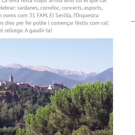
 La seva festa major arriba amb tot el que cal
ebrar: sardanes, correfoc, concerts, esports,
an noms com 31 FAM, El Sevilla, l’Orquestra
s dies per fer poble i començar l’estiu com cal:
el rellotge. A gaudir-la!