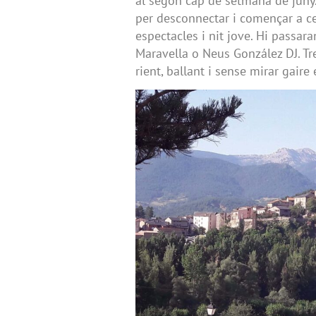
al segon cap de setmana de juny.
per desconnectar i començar a cel
espectacles i nit jove. Hi passar
Maravella o Neus González DJ. Tre
rient, ballant i sense mirar gaire 