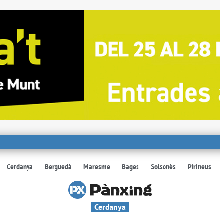
Cerdanya
Berguedà
Maresme
Bages
Solsonès
Pirineus
Cerdanya