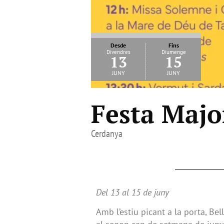
Desde
Fins
Divendres
Diumenge
13
15
juny
juny
Festa Majo
Cerdanya
Del 13 al 15 de juny
Amb l’estiu picant a la porta, B