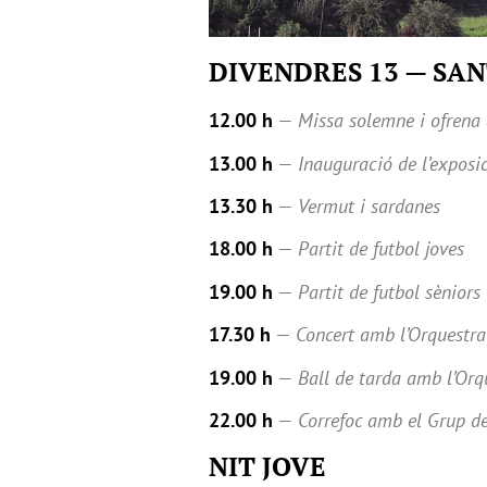
DIVENDRES 13 — SA
12.00 h
—
Missa solemne i ofrena 
13.00 h
—
Inauguració de l’exposi
13.30 h
—
Vermut i sardanes
18.00 h
—
Partit de futbol joves
19.00 h
—
Partit de futbol sèniors
17.30 h
—
Concert amb l’Orquestr
19.00 h
—
Ball de tarda amb l’Orq
22.00 h
—
Correfoc amb el Grup de 
NIT JOVE