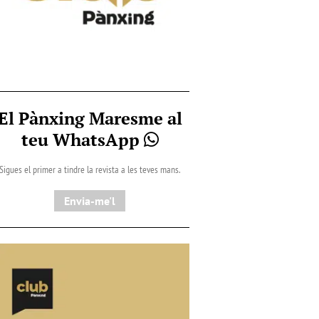
El Pànxing Maresme al
teu WhatsApp
Sigues el primer a tindre la revista a les teves mans.
Envia-me'l