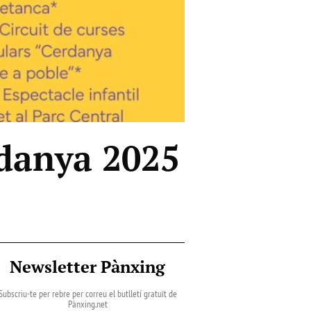
rdanya 2025
Newsletter Pànxing
Subscriu-te per rebre per correu el butlletí gratuït de
Pànxing.net​