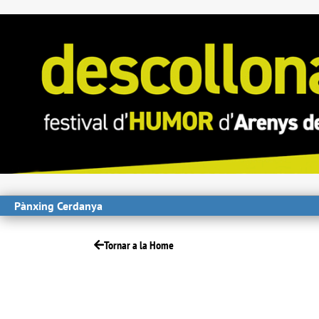
Pànxing Cerdanya
Tornar a la Home