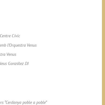
Centre Cívic
 amb l’Orquestra Venus
stra Venus
 Neus González DJ
ars “Cerdanya poble a poble”