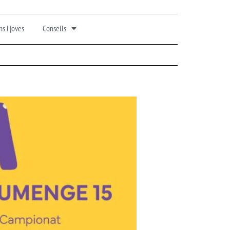
s i joves
Consells