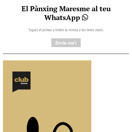
El Pànxing Maresme al teu
WhatsApp
Sigues el primer a tindre la revista a les teves mans.
Envia-me'l