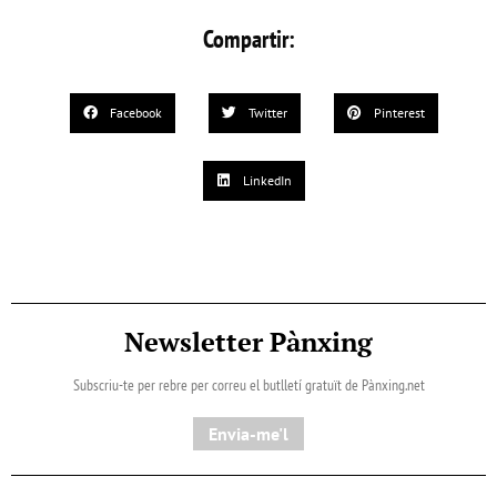
Compartir:
Facebook
Twitter
Pinterest
LinkedIn
Newsletter Pànxing
Subscriu-te per rebre per correu el butlletí gratuït de Pànxing.net​
Envia-me'l