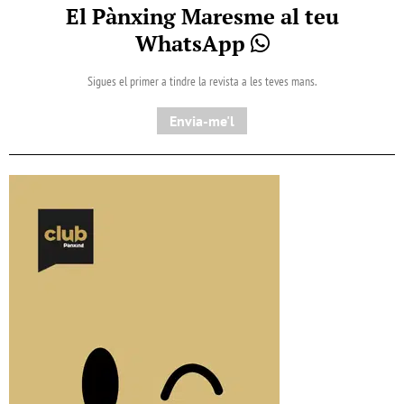
El Pànxing Maresme al teu
WhatsApp
Sigues el primer a tindre la revista a les teves mans.
Envia-me'l