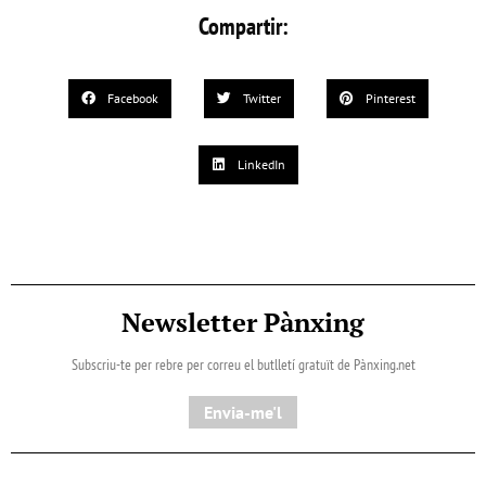
Compartir:
Facebook
Twitter
Pinterest
LinkedIn
Newsletter Pànxing
Subscriu-te per rebre per correu el butlletí gratuït de Pànxing.net​
Envia-me'l