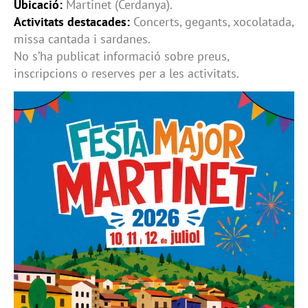
Ubicació:
Martinet (Cerdanya).
Activitats destacades:
Concerts, gegants, xocolatada,
missa cantada i sardanes.
No s’ha publicat informació sobre preus,
inscripcions o reserves per a les activitats.