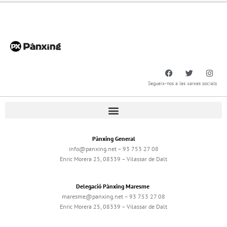
Segueix-nos a les xarxes socials
Pànxing General
info@panxing.net – 93 753 27 08
Enric Morera 25, 08339 – Vilassar de Dalt
Delegació Pànxing Maresme
maresme@panxing.net – 93 753 27 08
Enric Morera 25, 08339 – Vilassar de Dalt