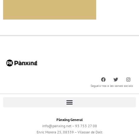
Segueix-nos a les xarxes socials
Pànxing General
info@panxing.net – 93 753 27 08
Enric Morera 25, 08339 – Vilassar de Dalt