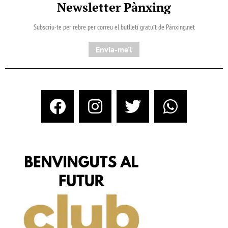
Newsletter Pànxing
Subscriu-te per rebre per correu el butlletí gratuït de Pànxing.net​
Envia-me'l