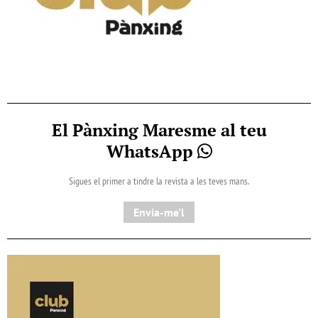
El Pànxing Maresme al teu
WhatsApp
Sigues el primer a tindre la revista a les teves mans.
Envia-me'l