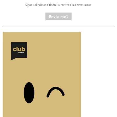
Sigues el primer a tindre la revista a les teves mans.
Envia-me'l