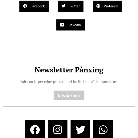
Facebook
Twitter
Pinterest
LinkedIn
Newsletter Pànxing
Subscriu-te per rebre per correu el butlletí gratuït de Pànxing.net​
Envia-me'l