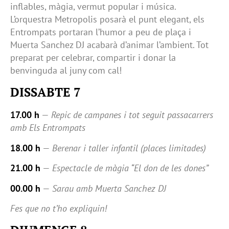
inflables, màgia, vermut popular i música.
L’orquestra Metropolis posarà el punt elegant, els
Entrompats portaran l’humor a peu de plaça i
Muerta Sanchez DJ acabarà d’animar l’ambient. Tot
preparat per celebrar, compartir i donar la
benvinguda al juny com cal!
DISSABTE 7
17.00 h
—
Repic de campanes i tot seguit passacarrers
amb Els Entrompats
18.00 h
—
Berenar i taller infantil (places limitades)
21.00 h
—
Espectacle de màgia “El don de les dones”
00.00 h
—
Sarau amb Muerta Sanchez DJ
Fes que no t’ho expliquin!