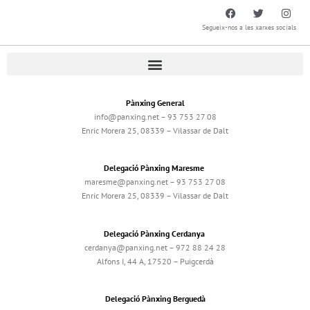
Segueix-nos a les xarxes socials
Pànxing General
info@panxing.net – 93 753 27 08
Enric Morera 25, 08339 – Vilassar de Dalt
Delegació Pànxing Maresme
maresme@panxing.net – 93 753 27 08
Enric Morera 25, 08339 – Vilassar de Dalt
Delegació Pànxing Cerdanya
cerdanya@panxing.net – 972 88 24 28
Alfons I, 44 A, 17520 – Puigcerdà
Delegació Pànxing Berguedà