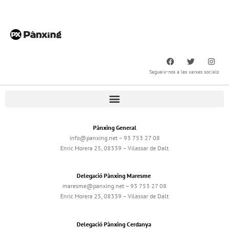
Segueix-nos a les xarxes socials
Pànxing General
info@panxing.net – 93 753 27 08
Enric Morera 25, 08339 – Vilassar de Dalt
Delegació Pànxing Maresme
maresme@panxing.net – 93 753 27 08
Enric Morera 25, 08339 – Vilassar de Dalt
Delegació Pànxing Cerdanya