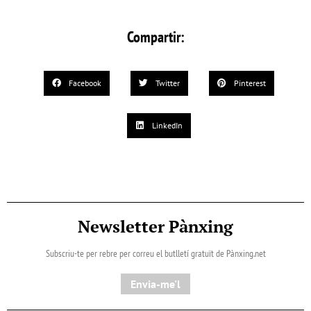
Compartir:
Facebook
Twitter
Pinterest
LinkedIn
Newsletter Pànxing
Subscriu-te per rebre per correu el butlletí gratuït de Pànxing.net​
Envia-me'l