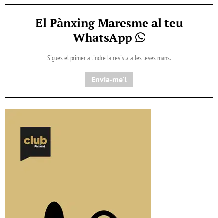
El Pànxing Maresme al teu
WhatsApp
Sigues el primer a tindre la revista a les teves mans.
Envia-me'l