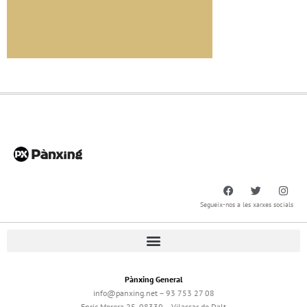
Segueix-nos a les xarxes socials
Pànxing General
info@panxing.net – 93 753 27 08
Enric Morera 25, 08339 – Vilassar de Dalt