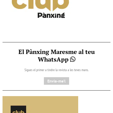
El Pànxing Maresme al teu
WhatsApp
Sigues el primer a tindre la revista a les teves mans.
Envia-me'l