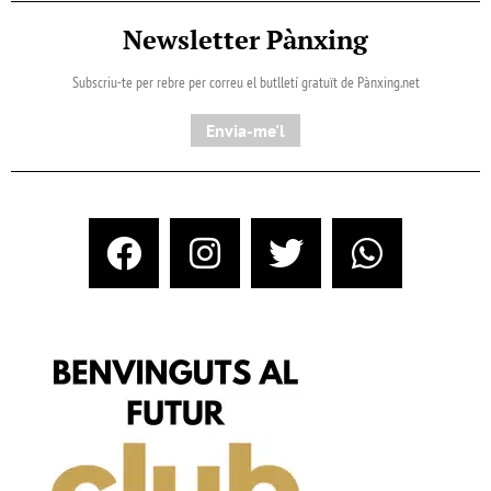
Newsletter Pànxing
Subscriu-te per rebre per correu el butlletí gratuït de Pànxing.net​
Envia-me'l