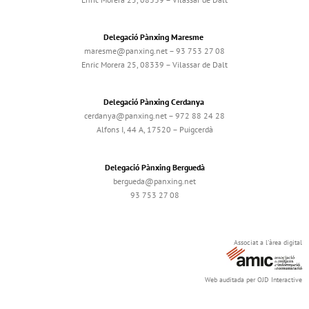
Delegació Pànxing Maresme
maresme@panxing.net – 93 753 27 08
Enric Morera 25, 08339 – Vilassar de Dalt
Delegació Pànxing Cerdanya
cerdanya@panxing.net – 972 88 24 28
Alfons I, 44 A, 17520 – Puigcerdà
Delegació Pànxing Berguedà
bergueda@panxing.net
93 753 27 08
Associat a l'àrea digital
Web auditada per OJD Interactive