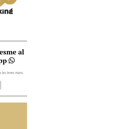
esme al
App
 a les teves mans.