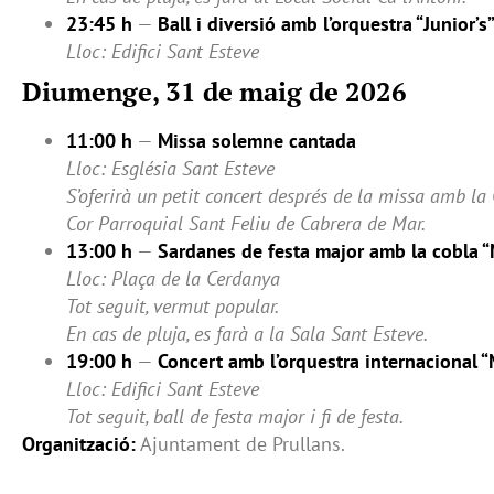
23:45 h
—
Ball i diversió amb l’orquestra “Junior’s
Lloc: Edifici Sant Esteve
Diumenge, 31 de maig de 2026
11:00 h
—
Missa solemne cantada
Lloc: Església Sant Esteve
S’oferirà un petit concert després de la missa amb la 
Cor Parroquial Sant Feliu de Cabrera de Mar.
13:00 h
—
Sardanes de festa major amb la cobla “
Lloc: Plaça de la Cerdanya
Tot seguit, vermut popular.
En cas de pluja, es farà a la Sala Sant Esteve.
19:00 h
—
Concert amb l’orquestra internacional “
Lloc: Edifici Sant Esteve
Tot seguit, ball de festa major i fi de festa.
Organització:
Ajuntament de Prullans.