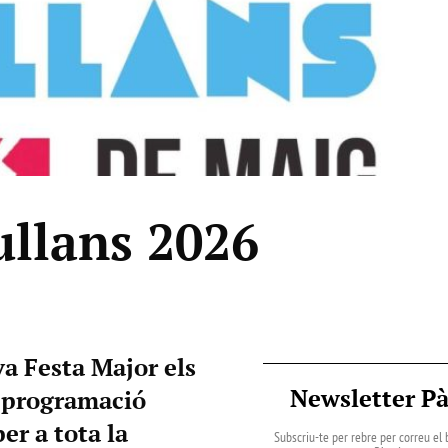
ullans 2026
va Festa Major els
Newsletter P
a programació
er a tota la
Subscriu-te per rebre per correu el b