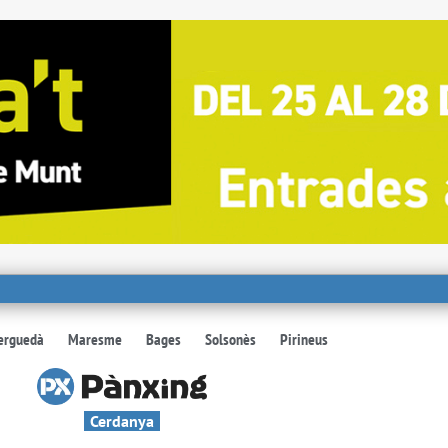
erguedà
Maresme
Bages
Solsonès
Pirineus
Cerdanya