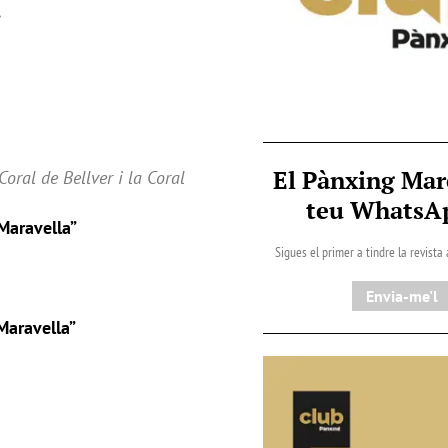
”
El Pànxing Mar
Coral de Bellver i la Coral
teu Whats
Maravella”
Sigues el primer a tindre la revista
Envia-me'l
Maravella”