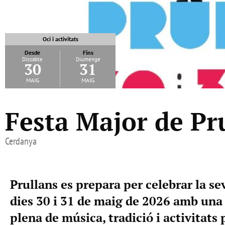
Oci i activitats
Desde
Fins
Dissabte
Diumenge
30
31
maig
maig
Festa Major de Pr
Cerdanya
Prullans es prepara per celebrar la se
dies 30 i 31 de maig de 2026 amb un
plena de música, tradició i activitats p