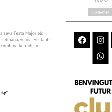
Pànxing.net​
Envia-me'l
la seva Festa Major els
 setmana, veïns i visitants
 combina la tradició
rty”