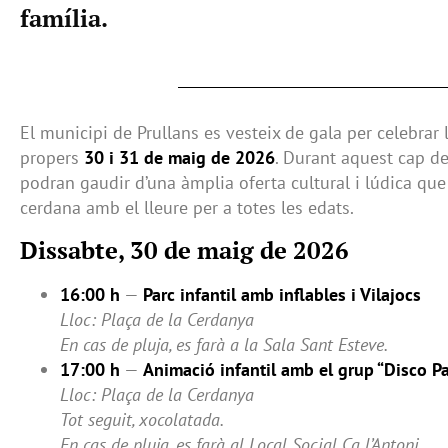
família.
El municipi de Prullans es vesteix de gala per celebrar 
propers
30 i 31 de maig de 2026
. Durant aquest cap de
podran gaudir d’una àmplia oferta cultural i lúdica que
cerdana amb el lleure per a totes les edats.
Dissabte, 30 de maig de 2026
16:00 h
—
Parc infantil amb inflables i Vilajocs
Lloc: Plaça de la Cerdanya
En cas de pluja, es farà a la Sala Sant Esteve.
17:00 h
—
Animació infantil amb el grup “Disco Pa
Lloc: Plaça de la Cerdanya
Tot seguit, xocolatada.
En cas de pluja, es farà al Local Social Ca l’Antoni.