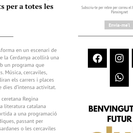
s per a totes les
Subscriu-te per rebre per correu el b
Pànxing.net​
Envia-me'l
nsforma en un escenari de
 de la Cerdanya acollirà una
 amb un programa que
s. Música, cercaviles,
iran els carrers i places
 dies d’intensa activitat.
a ceretana Regina
 literatura catalana
sortida a una programació
údiques, passant per
ardanes o les cercaviles