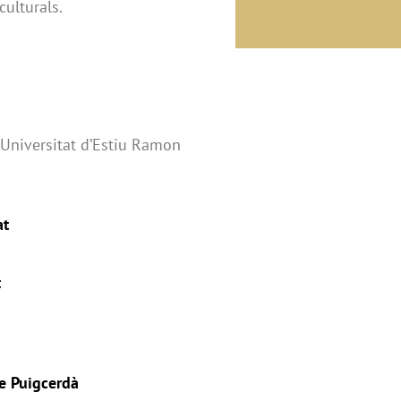
culturals.
a Universitat d’Estiu Ramon
at
t
de Puigcerdà