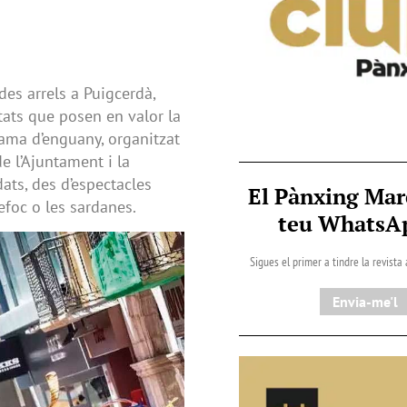
es arrels a Puigcerdà,
itats que posen en valor la
grama d’enguany, organitzat
e l’Ajuntament i la
ats, des d’espectacles
El Pànxing Mar
refoc o les sardanes.
teu Whats
Sigues el primer a tindre la revista
Envia-me'l