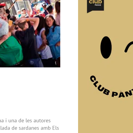
na i una de les autores
llada de sardanes amb Els