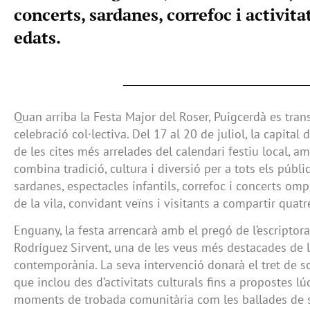
concerts, sardanes, correfoc i activitat
edats.
Quan arriba la Festa Major del Roser, Puigcerdà es tra
celebració col·lectiva. Del 17 al 20 de juliol, la capital
de les cites més arrelades del calendari festiu local,
combina tradició, cultura i diversió per a tots els públic
sardanes, espectacles infantils, correfoc i concerts ompl
de la vila, convidant veïns i visitants a compartir quatre
Enguany, la festa arrencarà amb el pregó de l’escriptor
Rodríguez Sirvent, una de les veus més destacades de la
contemporània. La seva intervenció donarà el tret de 
que inclou des d’activitats culturals fins a propostes l
moments de trobada comunitària com les ballades de s