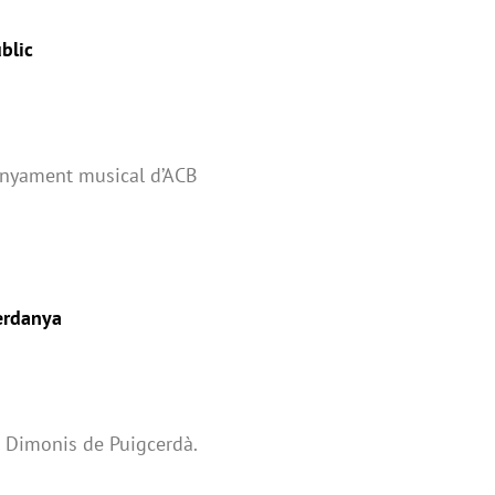
blic
anyament musical d’ACB
Cerdanya
ls Dimonis de Puigcerdà.