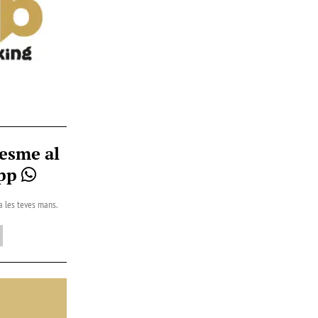
esme al
App
 a les teves mans.