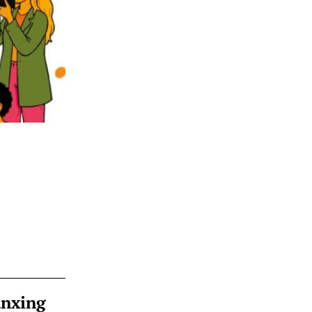
ànxing