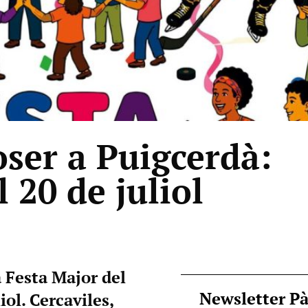
oser a Puigcerdà:
 20 de juliol
 Festa Major del
Newsletter P
iol. Cercaviles,