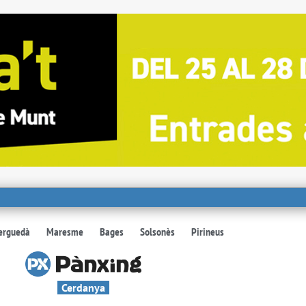
erguedà
Maresme
Bages
Solsonès
Pirineus
Cerdanya