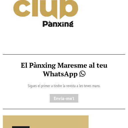
El Pànxing Maresme al teu
WhatsApp
Sigues el primer a tindre la revista a les teves mans.
Envia-me'l