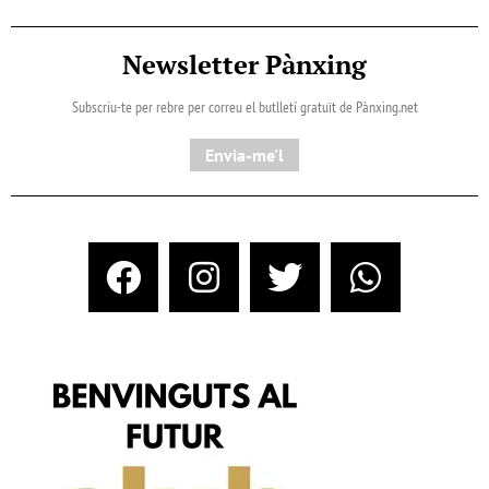
Newsletter Pànxing
Subscriu-te per rebre per correu el butlletí gratuït de Pànxing.net​
Envia-me'l