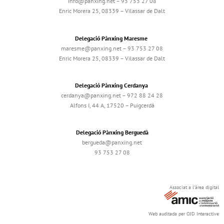
info@panxing.net – 93 753 27 08
Enric Morera 25, 08339 – Vilassar de Dalt
Delegació Pànxing Maresme
maresme@panxing.net – 93 753 27 08
Enric Morera 25, 08339 – Vilassar de Dalt
Delegació Pànxing Cerdanya
cerdanya@panxing.net – 972 88 24 28
Alfons I, 44 A, 17520 – Puigcerdà
Delegació Pànxing Berguedà
bergueda@panxing.net
93 753 27 08
Associat a l'àrea digital
Web auditada per OJD Interactive