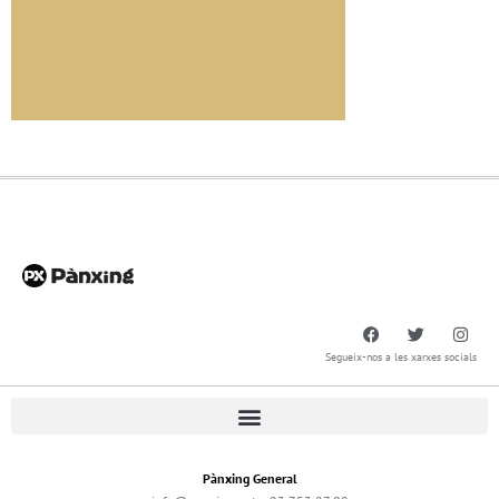
Segueix-nos a les xarxes socials
Pànxing General