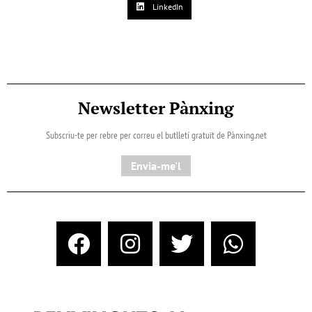
LinkedIn
Newsletter Pànxing
Subscriu-te per rebre per correu el butlletí gratuït de Pànxing.net​
Envia-me'l