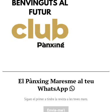
El Pànxing Maresme al teu
WhatsApp
Sigues el primer a tindre la revista a les teves mans.
Envia-me'l