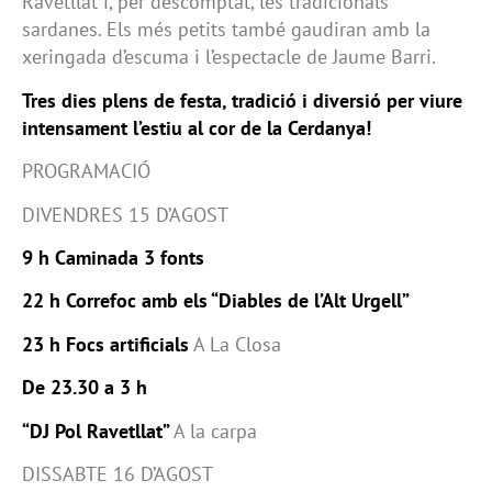
Ravetllat i, per descomptat, les tradicionals
sardanes. Els més petits també gaudiran amb la
xeringada d’escuma i l’espectacle de Jaume Barri.
Tres dies plens de festa, tradició i diversió per viure
intensament l’estiu al cor de la Cerdanya!
PROGRAMACIÓ
DIVENDRES 15 D’AGOST
9 h Caminada 3 fonts
22 h Correfoc amb els “Diables de l’Alt Urgell”
23 h
Focs artificials
A La Closa
De 23.30 a 3 h
“DJ Pol Ravetllat”
A la carpa
DISSABTE 16 D’AGOST