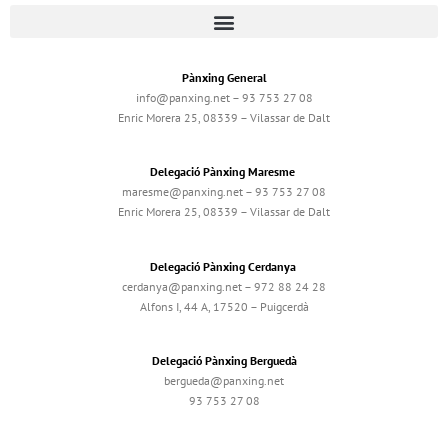
Pànxing General
info@panxing.net – 93 753 27 08
Enric Morera 25, 08339 – Vilassar de Dalt
Delegació Pànxing Maresme
maresme@panxing.net – 93 753 27 08
Enric Morera 25, 08339 – Vilassar de Dalt
Delegació Pànxing Cerdanya
cerdanya@panxing.net – 972 88 24 28
Alfons I, 44 A, 17520 – Puigcerdà
Delegació Pànxing Berguedà
bergueda@panxing.net
93 753 27 08