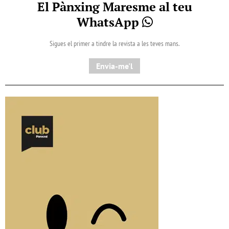
El Pànxing Maresme al teu
WhatsApp
Sigues el primer a tindre la revista a les teves mans.
Envia-me'l