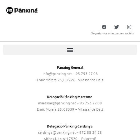
Segueix-nos a les xarxes socials
Pànxing General
info@panxing.net – 93 753 27 08
Enric Morera 25, 08339 – Vilassar de Dalt
Delegació Pànxing Maresme
maresme@panxing.net – 93 753 27 08
Enric Morera 25, 08339 – Vilassar de Dalt
Delegació Pànxing Cerdanya
cerdanya@panxing.net – 972 88 24 28
Alfons I, 44 A, 17520 – Puigcerdà