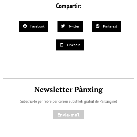
Compartir:
Facebook
Twitter
Pinterest
LinkedIn
Newsletter Pànxing
Subscriu-te per rebre per correu el butlletí gratuït de Pànxing.net​
Envia-me'l