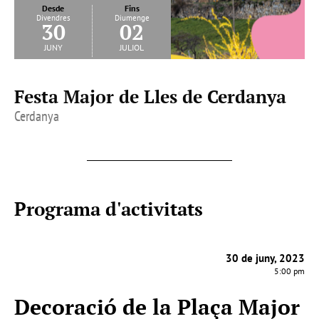
Desde
Fins
Divendres
Diumenge
30
02
juny
juliol
Festa Major de Lles de Cerdanya
Cerdanya
Programa d'activitats
30 de juny, 2023
5:00 pm
Decoració de la Plaça Major