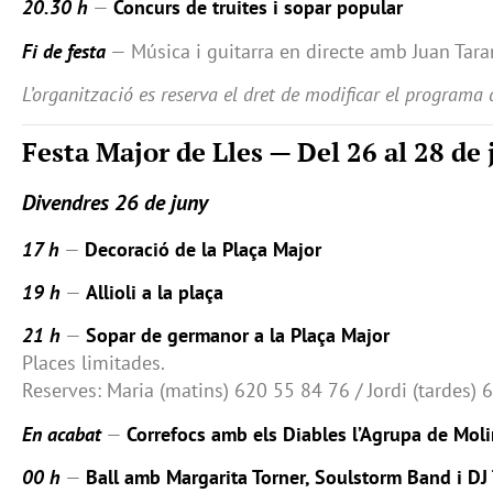
20.30 h
—
Concurs de truites i sopar popular
Fi de festa
— Música i guitarra en directe amb Juan Tara
L’organització es reserva el dret de modificar el programa 
Festa Major de Lles — Del 26 al 28 de
Divendres 26 de juny
17 h
—
Decoració de la Plaça Major
19 h
—
Allioli a la plaça
21 h
—
Sopar de germanor a la Plaça Major
Places limitades.
Reserves: Maria (matins) 620 55 84 76 / Jordi (tardes) 
En acabat
—
Correfocs amb els Diables l’Agrupa de Moli
00 h
—
Ball amb Margarita Torner, Soulstorm Band i DJ 