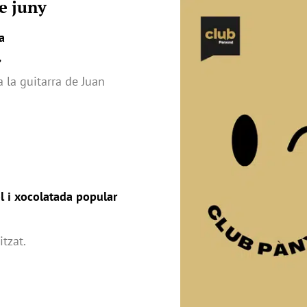
de juny
a
”
la guitarra de Juan
l i xocolatada popular
tzat.