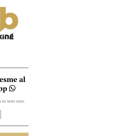
esme al
App
 a les teves mans.