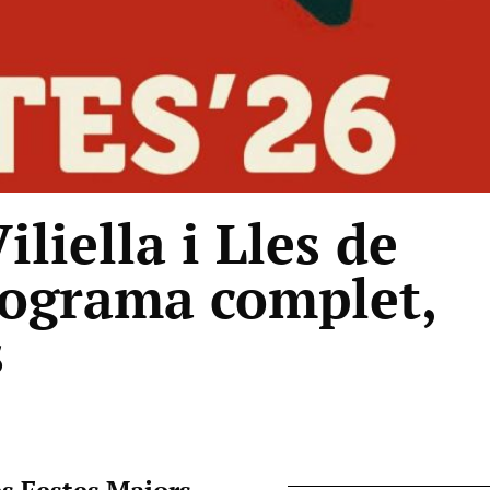
liella i Lles de
rograma complet,
s
s Festes Majors