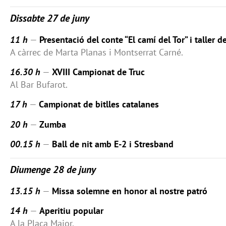
Dissabte 27 de juny
11 h
—
Presentació del conte “El camí del Tor” i taller d
A càrrec de Marta Planas i Montserrat Carné.
16.30 h
—
XVIII Campionat de Truc
Al Bar Bufarot.
17 h
—
Campionat de bitlles catalanes
20 h
—
Zumba
00.15 h
—
Ball de nit amb E-2 i Stresband
Diumenge 28 de juny
13.15 h
—
Missa solemne en honor al nostre patró
14 h
—
Aperitiu popular
A la Plaça Major.