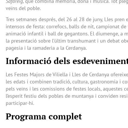
Safareig
, que combina memòria, dona i música. Tot pleg
veïns del poble.
Tres setmanes després, del 26 al 28 de juny, Lles pren e
intensos de festa: correfocs, balls de nit, campionat de t
animació infantil i ball de gegantons. El diumenge, a m
la presentació sobre l’últim transhumant i un debat obe
pagesia i la ramaderia a la Cerdanya.
Informació dels esdevenimen
Les Festes Majors de Viliella i Lles de Cerdanya ofereixe
les edats i combinen tradició, cultura, gastronomia i c
pels veïns i les comissions de festes locals, aquestes
l’esperit festiu dels pobles de muntanya i conviden resi
participar-hi.
Programa complet