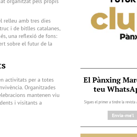
at organitzat pels propis
l relleu amb tres dies
ruc i de bitlles catalanes,
és, una reflexió de fons:
rt sobre el futur de la
ts
El Pànxing Mar
n activitats per a totes
onvivència. Organitzades
teu Whats
 celebracions mantenen viu
Sigues el primer a tindre la revista
dents i visitants a
Envia-me'l