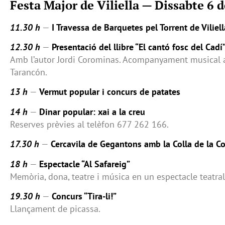
Festa Major de Viliella — Dissabte 6 
11.30 h
—
I Travessa de Barquetes pel Torrent de Viliell
12.30 h
—
Presentació del llibre “El cantó fosc del Cadí
Amb l’autor Jordi Corominas. Acompanyament musical a 
Tarancón.
13 h
—
Vermut popular i concurs de patates
14 h
—
Dinar popular: xai a la creu
Reserves prèvies al telèfon 677 262 166.
17.30 h
—
Cercavila de Gegantons amb la Colla de la Co
18 h
—
Espectacle “Al Safareig”
Memòria, dona, teatre i música en un espectacle teatrali
19.30 h
—
Concurs “Tira-li!”
Llançament de picassa.