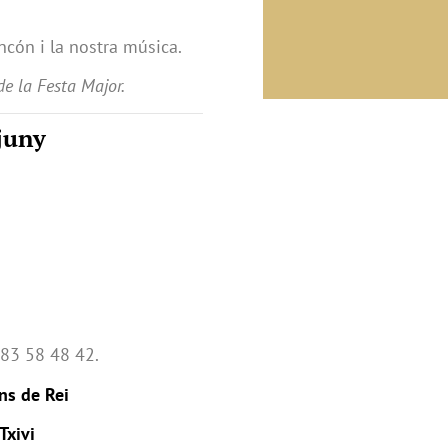
ncón i la nostra música.
de la Festa Major.
 juny
683 58 48 42.
ns de Rei
Txivi