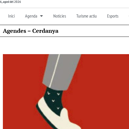
6, agost del 2026
Inici
Agenda
Notícies
Turisme actiu
Esports
Agendes – Cerdanya