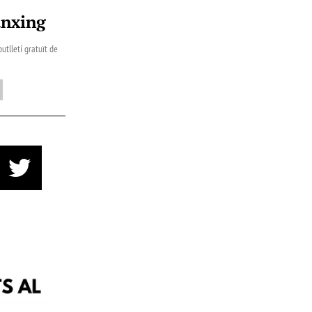
ànxing
utlletí gratuït de