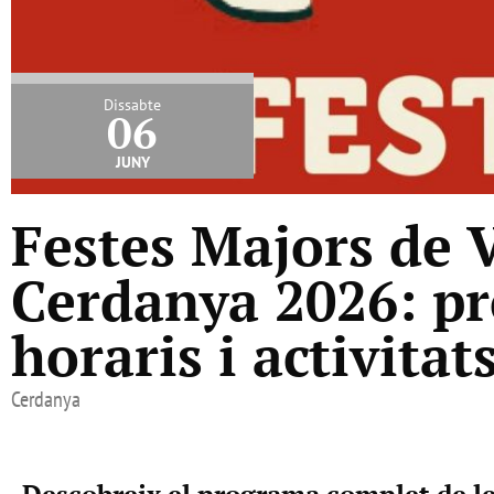
Dissabte
06
juny
Festes Majors de Vi
Cerdanya 2026: p
horaris i activitat
Cerdanya
Descobreix el programa complet de le