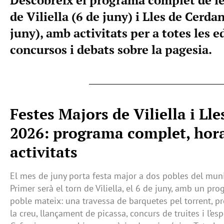
de Viliella (6 de juny) i Lles de Cerda
juny), amb activitats per a totes les e
concursos i debats sobre la pagesia.
Festes Majors de Viliella i Ll
2026: programa complet, hora
activitats
El mes de juny porta festa major a dos pobles del muni
Primer serà el torn de Viliella, el 6 de juny, amb un pr
poble mateix: una travessa de barquetes pel torrent, pre
la creu, llançament de picassa, concurs de truites i l’esp