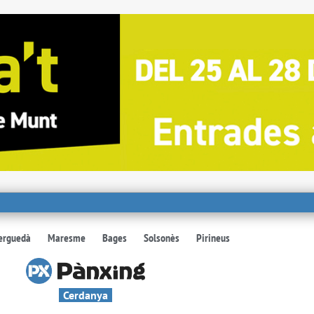
erguedà
Maresme
Bages
Solsonès
Pirineus
Cerdanya