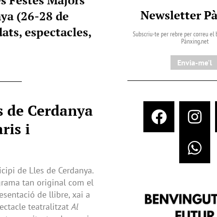
Newsletter P
nya (26-28 de
dats, espectacles,
Subscriu-te per rebre per correu el b
Pànxing.net​
Envia-me'l
es de Cerdanya
ris i
cipi de Lles de Cerdanya.
ograma tan original com el
sentació de llibre, xai a
ectacle teatralitzat
Al