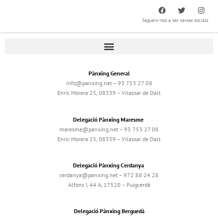
Segueix-nos a les xarxes socials
Pànxing General
info@panxing.net – 93 753 27 08
Enric Morera 25, 08339 – Vilassar de Dalt
Delegació Pànxing Maresme
maresme@panxing.net – 93 753 27 08
Enric Morera 25, 08339 – Vilassar de Dalt
Delegació Pànxing Cerdanya
cerdanya@panxing.net – 972 88 24 28
Alfons I, 44 A, 17520 – Puigcerdà
Delegació Pànxing Berguedà