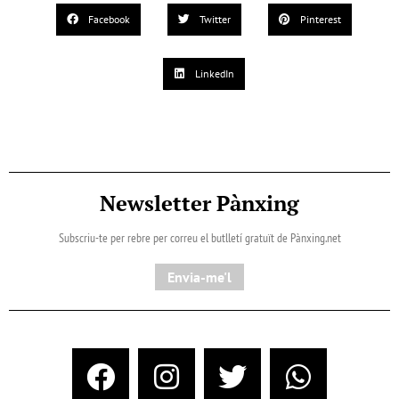
Facebook
Twitter
Pinterest
LinkedIn
Newsletter Pànxing
Subscriu-te per rebre per correu el butlletí gratuït de Pànxing.net​
Envia-me'l