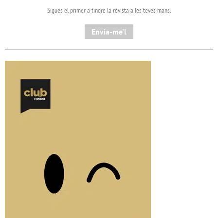
Sigues el primer a tindre la revista a les teves mans.
Envia-me'l