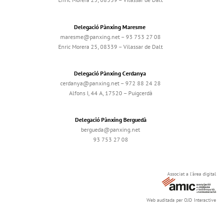
Delegació Pànxing Maresme
maresme@panxing.net – 93 753 27 08
Enric Morera 25, 08339 – Vilassar de Dalt
Delegació Pànxing Cerdanya
cerdanya@panxing.net – 972 88 24 28
Alfons I, 44 A, 17520 – Puigcerdà
Delegació Pànxing Berguedà
bergueda@panxing.net
93 753 27 08
Associat a l'àrea digital
Web auditada per OJD Interactive