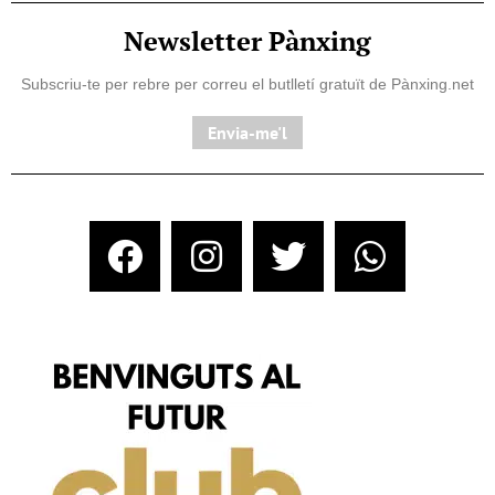
Newsletter Pànxing
Subscriu-te per rebre per correu el butlletí gratuït de Pànxing.net​
Envia-me'l