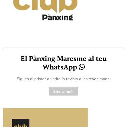
El Pànxing Maresme al teu
WhatsApp
Sigues el primer a tindre la revista a les teves mans.
Envia-me'l