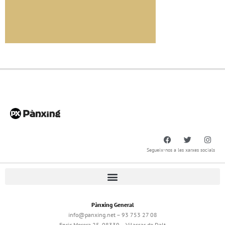
Segueix-nos a les xarxes socials
Pànxing General
info@panxing.net – 93 753 27 08
Enric Morera 25, 08339 – Vilassar de Dalt