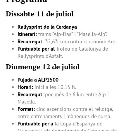
Dissabte 11 de juliol
Rallysprint de la Cerdanya
Itinerari:
trams “Alp-Das” i “Masella-Alp”.
Recorregut:
32,63 km contra el cronòmetre.
Puntuable per al
Trofeu de Catalunya de
Rallysprints d’Asfalt.
Diumenge 12 de juliol
Pujada a ALP2500
Horari:
inici a les 10.15 h.
Recorregut:
poc més de 6 km entre Alp i
Masella.
Format:
cinc ascensions contra el rellotge,
entre entrenaments i mànegues de cursa.
Puntuable per a
la Copa d’Espanya de
Muntanya i els Campionats de Catalunya de