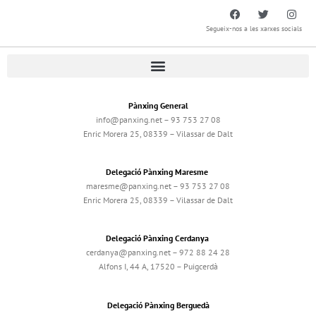
Segueix-nos a les xarxes socials
Pànxing General
info@panxing.net – 93 753 27 08
Enric Morera 25, 08339 – Vilassar de Dalt
Delegació Pànxing Maresme
maresme@panxing.net – 93 753 27 08
Enric Morera 25, 08339 – Vilassar de Dalt
Delegació Pànxing Cerdanya
cerdanya@panxing.net – 972 88 24 28
Alfons I, 44 A, 17520 – Puigcerdà
Delegació Pànxing Berguedà