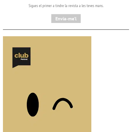
Sigues el primer a tindre la revista a les teves mans.
Envia-me'l