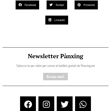
Facebook
Twitter
Pinterest
LinkedIn
Newsletter Pànxing
Subscriu-te per rebre per correu el butlletí gratuït de Pànxing.net​
Envia-me'l