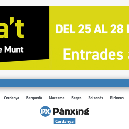
Cerdanya
Berguedà
Maresme
Bages
Solsonès
Pirineus
Cerdanya