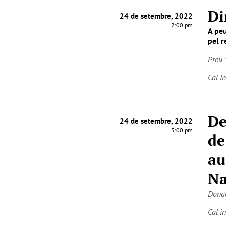
Di
24 de setembre, 2022
2:00 pm
A peu
pel r
Preu 
Cal i
De
24 de setembre, 2022
3:00 pm
de
au
Na
Donac
Cal i