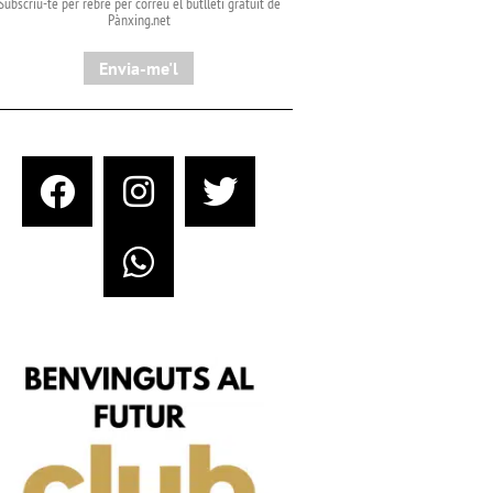
Subscriu-te per rebre per correu el butlletí gratuït de
Pànxing.net​
Envia-me'l