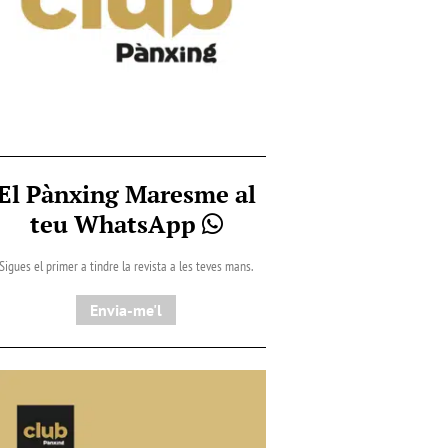
El Pànxing Maresme al
teu WhatsApp
Sigues el primer a tindre la revista a les teves mans.
Envia-me'l