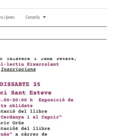
s i joves
Consells