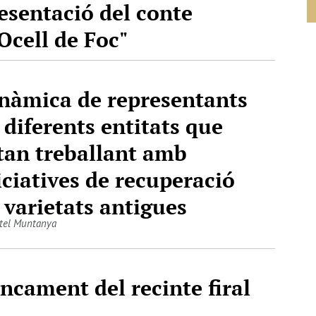
esentació del conte
'Ocell de Foc"
nàmica de representants
 diferents entitats que
tan treballant amb
iciatives de recuperació
 varietats antigues
otel Muntanya
ncament del recinte firal