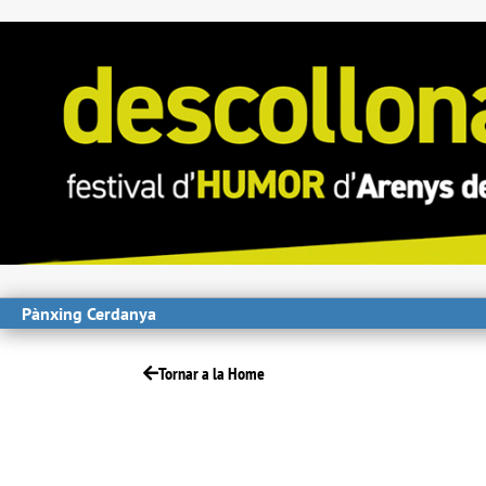
Pànxing Cerdanya
Tornar a la Home