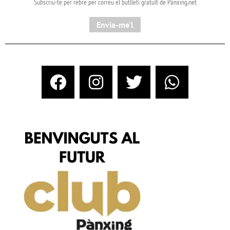
Subscriu-te per rebre per correu el butlletí gratuït de Pànxing.net​
Envia-me'l