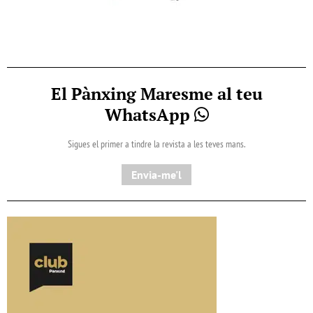
El Pànxing Maresme al teu
WhatsApp
Sigues el primer a tindre la revista a les teves mans.
Envia-me'l