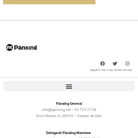
Segueix-nos a les xarxes socials
Pànxing General
info@panxing.net – 93 753 27 08
Enric Morera 25, 08339 – Vilassar de Dalt
Delegació Pànxing Maresme