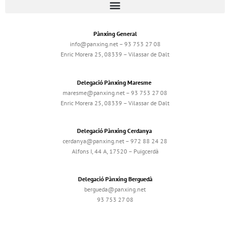
Pànxing General
info@panxing.net – 93 753 27 08
Enric Morera 25, 08339 – Vilassar de Dalt
Delegació Pànxing Maresme
maresme@panxing.net – 93 753 27 08
Enric Morera 25, 08339 – Vilassar de Dalt
Delegació Pànxing Cerdanya
cerdanya@panxing.net – 972 88 24 28
Alfons I, 44 A, 17520 – Puigcerdà
Delegació Pànxing Berguedà
bergueda@panxing.net
93 753 27 08