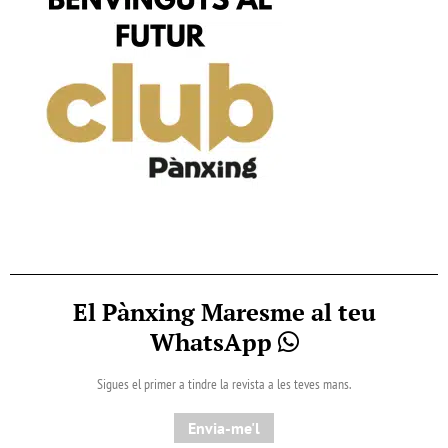
El Pànxing Maresme al teu
WhatsApp
Sigues el primer a tindre la revista a les teves mans.
Envia-me'l