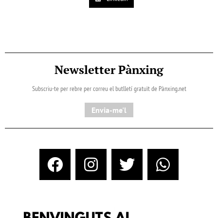
Newsletter Pànxing
Subscriu-te per rebre per correu el butlletí gratuït de Pànxing.net​
Envia-me'l