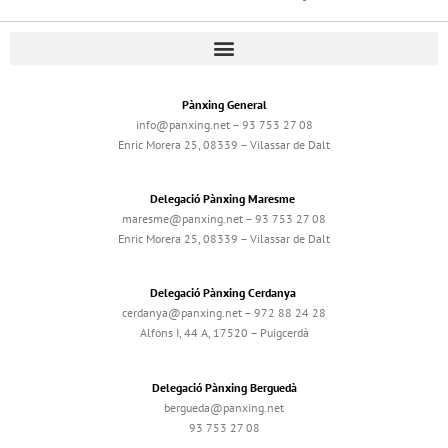
Pànxing General
info@panxing.net – 93 753 27 08
Enric Morera 25, 08339 – Vilassar de Dalt
Delegació Pànxing Maresme
maresme@panxing.net – 93 753 27 08
Enric Morera 25, 08339 – Vilassar de Dalt
Delegació Pànxing Cerdanya
cerdanya@panxing.net – 972 88 24 28
Alfons I, 44 A, 17520 – Puigcerdà
Delegació Pànxing Berguedà
bergueda@panxing.net
93 753 27 08