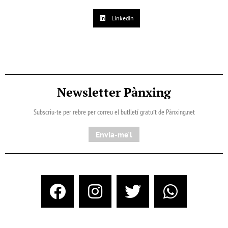
LinkedIn
Newsletter Pànxing
Subscriu-te per rebre per correu el butlletí gratuït de Pànxing.net​
Envia-me'l