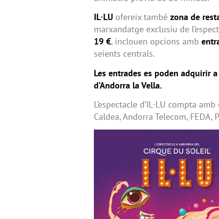
IL·LU
ofereix també
zona de rest
marxandatge exclusiu de l’especta
19 €
, inclouen opcions amb
entr
seients centrals.
Les entrades es poden adquirir a 
d’Andorra la Ve
lla.
L’espectacle d’IL·LU compta amb 
Caldea, Andorra Telecom, FEDA, P