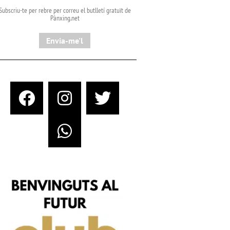
Subscriu-te per rebre per correu el butlletí gratuït de
Pànxing.net​
Envia-me'l