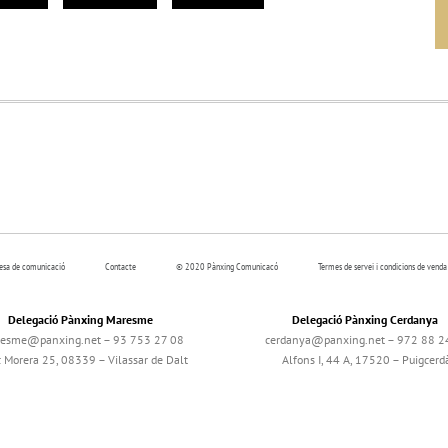
resa de comunicació
Contacte
© 2020 Pànxing Comunicacó
Termes de servei i condicions de venda
Delegació Pànxing Maresme
Delegació Pànxing Cerdanya
esme@panxing.net – 93 753 27 08
cerdanya@panxing.net – 972 88 2
c Morera 25, 08339 – Vilassar de Dalt
Alfons I, 44 A, 17520 – Puigcerd