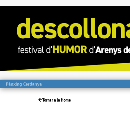
Pànxing Cerdanya
Tornar a la Home