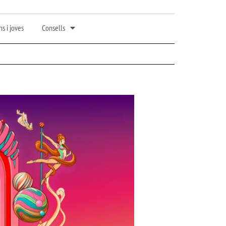
s i joves
Consells