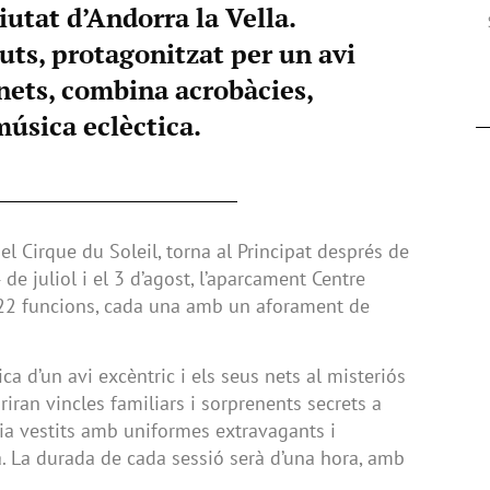
utat d’Andorra la Vella.
uts, protagonitzat per un avi
 nets, combina acrobàcies,
música eclèctica.
el Cirque du Soleil, torna al Principat després de
4 de juliol i el 3 d’agost, l’aparcament Centre
rà 22 funcions, cada una amb un aforament de
ica d’un avi excèntric i els seus nets al misteriós
riran vincles familiars i sorprenents secrets a
ia vestits amb uniformes extravagants i
. La durada de cada sessió serà d’una hora, amb