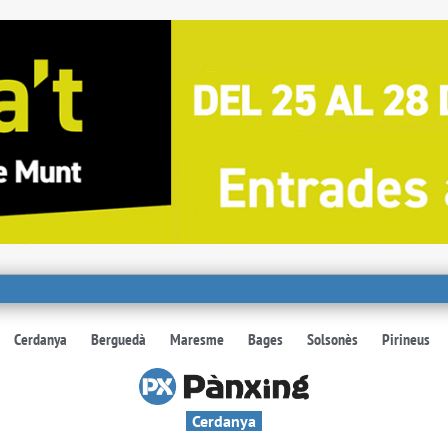
Cerdanya
Berguedà
Maresme
Bages
Solsonès
Pirineus
Cerdanya