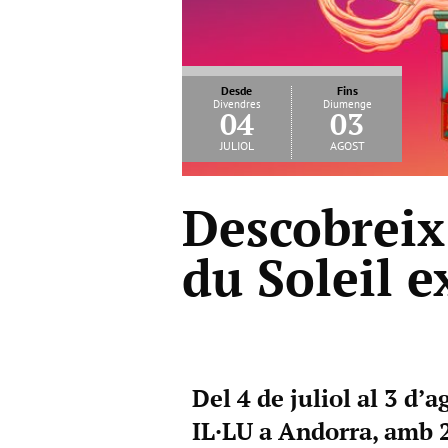
Desde
Fins
Divendres
Diumenge
04
03
juliol
agost
Descobreix 
du Soleil e
Del 4 de juliol al 3 d’
IL·LU a Andorra, amb 