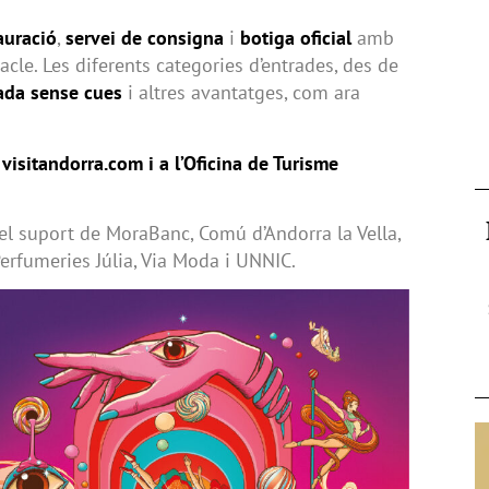
auració
,
servei de consigna
i
botiga oficial
amb
cle. Les diferents categories d’entrades, des de
ada sense cues
i altres avantatges, com ara
visitandorra.com i a l’Oficina de Turisme
el suport de MoraBanc, Comú d’Andorra la Vella,
erfumeries Júlia, Via Moda i UNNIC.