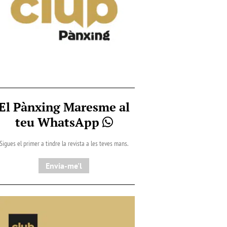
El Pànxing Maresme al
teu WhatsApp
Sigues el primer a tindre la revista a les teves mans.
Envia-me'l