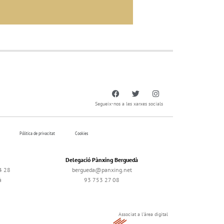
Segueix-nos a les xarxes socials
Pólitica de privacitat
Cookies
Delegació Pànxing Berguedà
4 28
bergueda@panxing.net
à
93 753 27 08
Associat a l'àrea digital