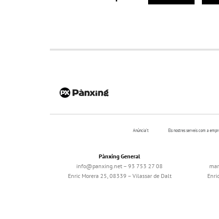
Anúncia’t
Els nostres serveis com a emp
Pànxing General
info@panxing.net – 93 753 27 08
mar
Enric Morera 25, 08339 – Vilassar de Dalt
Enri