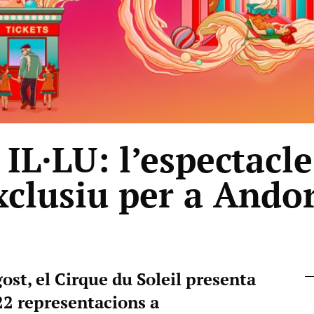
IL·LU: l’espectacle
xclusiu per a Ando
agost, el Cirque du Soleil presenta
22 representacions a