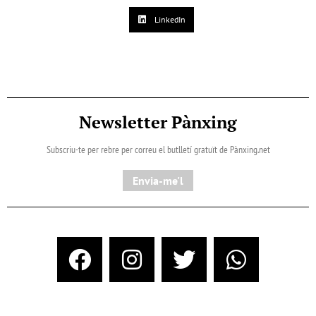
LinkedIn
Newsletter Pànxing
Subscriu-te per rebre per correu el butlletí gratuït de Pànxing.net​
Envia-me'l