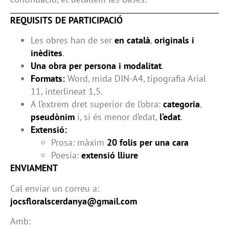
REQUISITS DE PARTICIPACIÓ
Les obres han de ser
en català
,
originals i
inèdites
.
Una obra per persona i modalitat
.
Formats:
Word, mida DIN-A4, tipografia Arial
11, interlineat 1,5.
A l’extrem dret superior de l’obra:
categoria
,
pseudònim
i, si és menor d’edat,
l’edat
.
Extensió:
Prosa: màxim
20 folis per una cara
Poesia:
extensió lliure
ENVIAMENT
Cal enviar un correu a:
jocsfloralscerdanya@gmail.com
Amb: