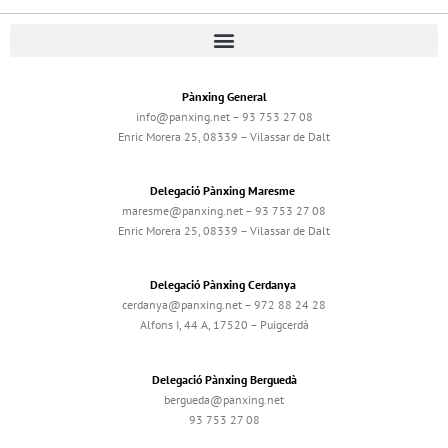
Pànxing General
info@panxing.net – 93 753 27 08
Enric Morera 25, 08339 – Vilassar de Dalt
Delegació Pànxing Maresme
maresme@panxing.net – 93 753 27 08
Enric Morera 25, 08339 – Vilassar de Dalt
Delegació Pànxing Cerdanya
cerdanya@panxing.net – 972 88 24 28
Alfons I, 44 A, 17520 – Puigcerdà
Delegació Pànxing Berguedà
bergueda@panxing.net
93 753 27 08