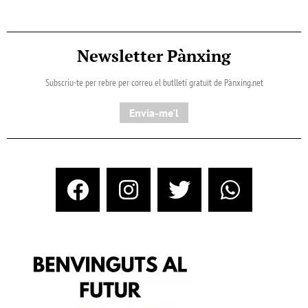
Newsletter Pànxing
Subscriu-te per rebre per correu el butlletí gratuït de Pànxing.net​
Envia-me'l