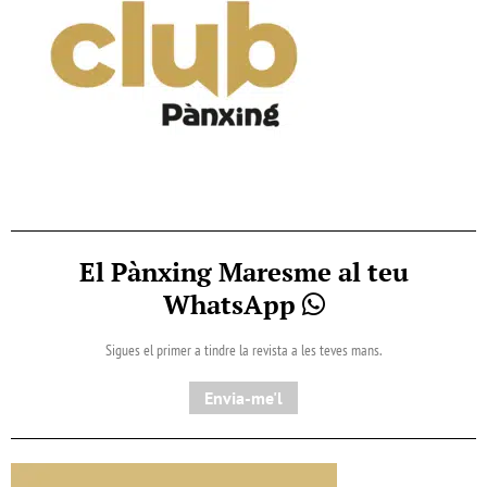
El Pànxing Maresme al teu
WhatsApp
Sigues el primer a tindre la revista a les teves mans.
Envia-me'l