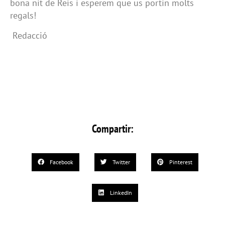
bona nit de Reis i esperem que us portin molts
regals!
Redacció
Compartir:
Facebook
Twitter
Pinterest
LinkedIn