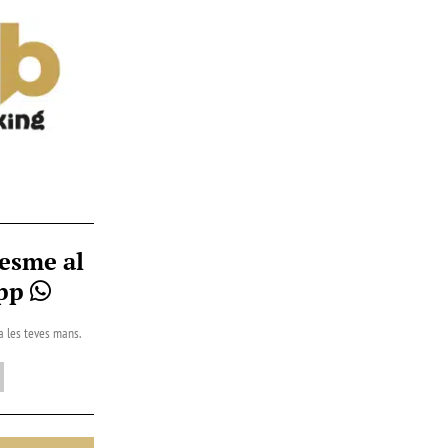
esme al
App
 a les teves mans.