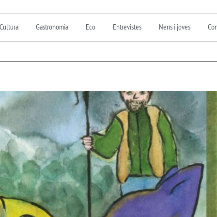
Cultura
Gastronomia
Eco
Entrevistes
Nens i joves
Con