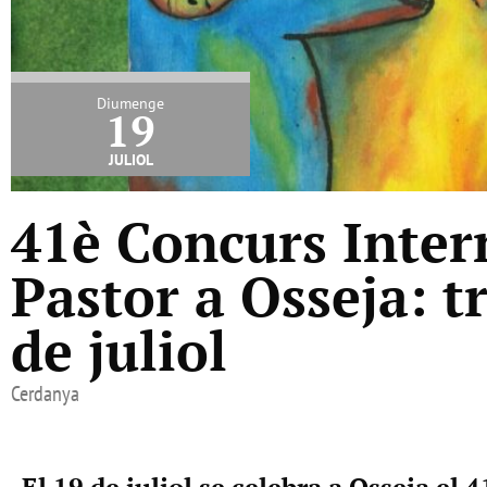
Diumenge
19
juliol
41è Concurs Inter
Pastor a Osseja: tr
de juliol
Cerdanya
El 19 de juliol se celebra a Osseja el 