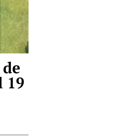
 de
l 19