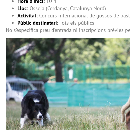
Hora d’inici:
10 h
Lloc:
Osseja (Cerdanya, Catalunya Nord)
Activitat:
Concurs internacional de gossos de past
Públic destinatari:
Tots els públics
No s’especifica preu d’entrada ni inscripcions prèvies pe