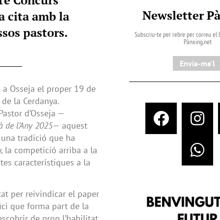
Newsletter P
a cita amb la
ssos pastors.
Subscriu-te per rebre per correu el b
Pànxing.net​
Envia-me'l
 a Osseja el proper 19 de
 de la Cerdanya.
Pastor d’Osseja —
à de l’Any 2025
— aquest
 una tradició que ha
, la competició arriba a la
tes característiques a la
at per reivindicar el paper
ci que forma part de la
escobrir de prop l’habilitat