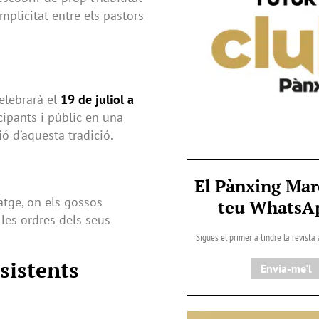
mplicitat entre els pastors
elebrarà el
19 de juliol a
cipants i públic en una
ó d’aquesta tradició.
El Pànxing Mar
tge, on els gossos
teu Whats
 les ordres dels seus
Sigues el primer a tindre la revista
sistents
Envia-me'l