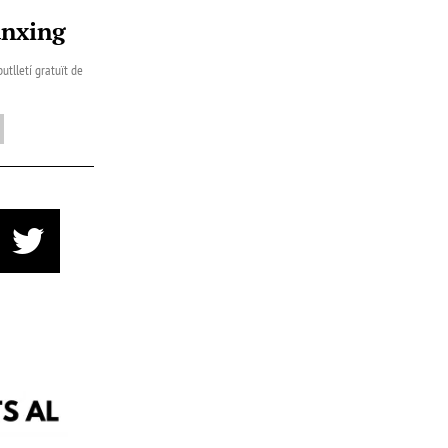
ànxing
utlletí gratuït de