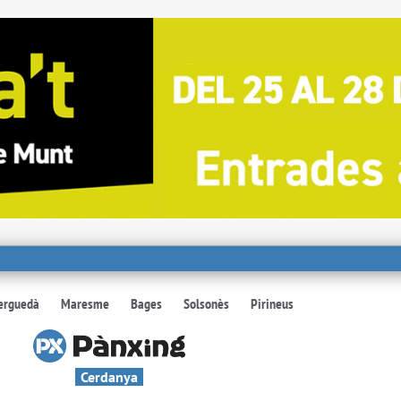
erguedà
Maresme
Bages
Solsonès
Pirineus
Cerdanya