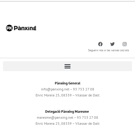
Segueix-nos a les xarxes socials
Pànxing General
info@panxing.net – 93 753 27 08
Enric Morera 25, 08339 – Vilassar de Dalt
Delegació Pànxing Maresme
maresme@panxing.net – 93 753 27 08
Enric Morera 25, 08339 – Vilassar de Dalt