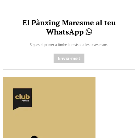
El Pànxing Maresme al teu
WhatsApp
Sigues el primer a tindre la revista a les teves mans.
Envia-me'l