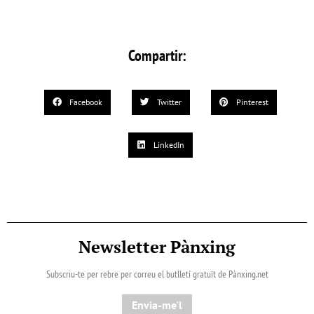
Compartir:
Facebook
Twitter
Pinterest
LinkedIn
Newsletter Pànxing
Subscriu-te per rebre per correu el butlletí gratuït de Pànxing.net​
Envia-me'l