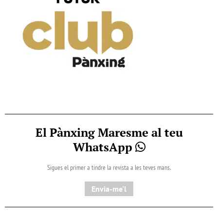
El Pànxing Maresme al teu
WhatsApp
Sigues el primer a tindre la revista a les teves mans.
Envia-me'l