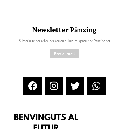
Newsletter Pànxing
Subscriu-te per rebre per correu el butlletí gratuït de Pànxing.net​
Envia-me'l